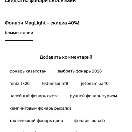
Скидка на фонари LEDLENSER
Фонари MagLight – скидка 40%!
-40%
Комментарии
Добавить комментарий
фонарь казахстан
выбрать фонарь 2026
fenix tk26r
ledlenser hf8r
jetbeam pa40
налобный фонарь охота
ручной фонарь туризм
кемпинговый фонарь рыбалка
тактический фонарь цена
фонарь led usb