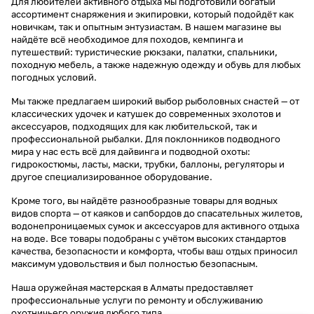
Для любителей активного отдыха мы подготовили богатый
ассортимент снаряжения и экипировки, который подойдёт как
новичкам, так и опытным энтузиастам. В нашем магазине вы
найдёте всё необходимое для походов, кемпинга и
путешествий: туристические рюкзаки, палатки, спальники,
походную мебель, а также надежную одежду и обувь для любых
погодных условий.
Мы также предлагаем широкий выбор рыболовных снастей — от
классических удочек и катушек до современных эхолотов и
аксессуаров, подходящих для как любительской, так и
профессиональной рыбалки. Для поклонников подводного
мира у нас есть всё для дайвинга и подводной охоты:
гидрокостюмы, ласты, маски, трубки, баллоны, регуляторы и
другое специализированное оборудование.
Кроме того, вы найдёте разнообразные товары для водных
видов спорта — от каяков и сапбордов до спасательных жилетов,
водонепроницаемых сумок и аксессуаров для активного отдыха
на воде. Все товары подобраны с учётом высоких стандартов
качества, безопасности и комфорта, чтобы ваш отдых приносил
максимум удовольствия и был полностью безопасным.
Наша оружейная мастерская в Алматы предоставляет
профессиональные услуги по ремонту и обслуживанию
охотничьего оружия любого типа.