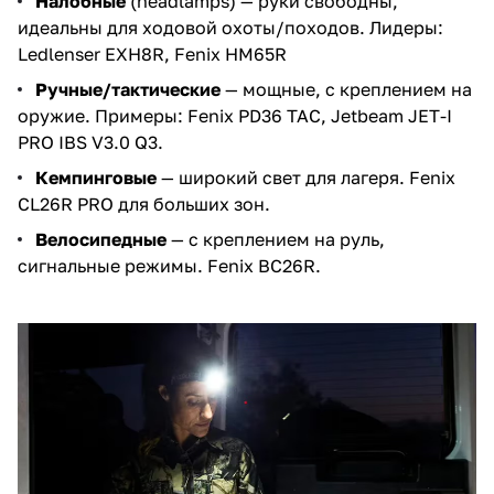
Налобные
(headlamps) — руки свободны,
идеальны для ходовой охоты/походов. Лидеры:
Ledlenser EXH8R
,
Fenix HM65R
Ручные/тактические
— мощные, с креплением на
оружие. Примеры:
Fenix PD36 TAC
,
Jetbeam JET-I
PRO IBS V3.0 Q3
.
Кемпинговые
— широкий свет для лагеря.
Fenix
CL26R PRO
для больших зон.
Велосипедные
— с креплением на руль,
сигнальные режимы.
Fenix BC26R
.