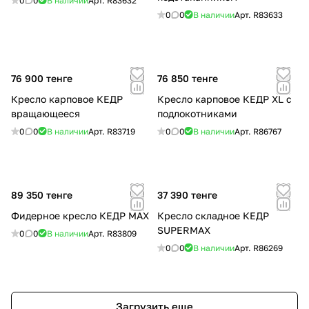
0
0
В наличии
Арт.
R83632
0
0
В наличии
Арт.
R83633
76 900 тенге
76 850 тенге
Кресло карповое КЕДР
Кресло карповое КЕДР XL с
вращающееся
подлокотниками
0
0
В наличии
Арт.
R83719
0
0
В наличии
Арт.
R86767
89 350 тенге
37 390 тенге
Фидерное кресло КЕДР МАХ
Кресло складное КЕДР
SUPERMAX
0
0
В наличии
Арт.
R83809
0
0
В наличии
Арт.
R86269
Загрузить еще