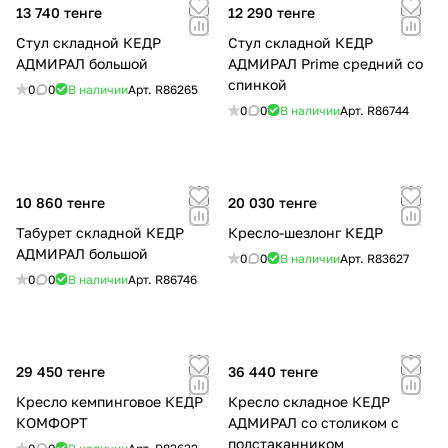
13 740 тенге
12 290 тенге
Стул складной КЕДР
Стул складной КЕДР
АДМИРАЛ большой
АДМИРАЛ Prime средний со
спинкой
0
0
В наличии
Арт.
R86265
0
0
В наличии
Арт.
R86744
10 860 тенге
20 030 тенге
Табурет складной КЕДР
Кресло-шезлонг КЕДР
АДМИРАЛ большой
0
0
В наличии
Арт.
R83627
0
0
В наличии
Арт.
R86746
29 450 тенге
36 440 тенге
Кресло кемпинговое КЕДР
Кресло складное КЕДР
КОМФОРТ
АДМИРАЛ со столиком с
подстаканником