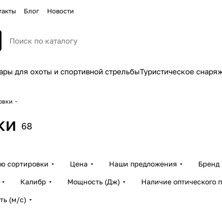
такты
Блог
Новости
ары для охоты и спортивной стрельбы
Туристическое снаря
овки
ки
68
ию сортировки
Цена
Наши предложения
Бренд
Калибр
Мощность (Дж)
Наличие оптического 
ть (м/с)