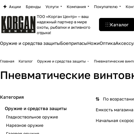
Акции
Бренды
Услуги
Компания
Покупателю
Кон
ТОО «Корган Центр» — ваш
надежный партнер в мире
Каталог
охоты, рыбалки и активного
отдыха!
Оружие и средства защиты
Боеприпасы
Ножи
Оптика
Аксессу
Главная
Каталог
Оружие и средства защиты
Пневматические винт
Пневматические винтов
Категория
По возрастан
Оружие и средства защиты
Емкость магазина
Гладкоствольное оружие
Начальная скорос
Нарезное оружие
Газовое оружие