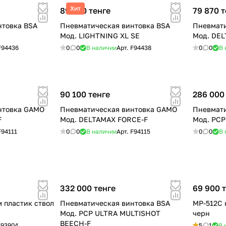
Хит
89 700 тенге
79 870 т
нтовка BSA
Пневматическая винтовка BSA
Пневмат
Мод. LIGHTNING XL SE
Мод. DEL
F94436
0
0
В наличии
Арт.
F94438
0
0
В 
90 100 тенге
286 000
нтовка GAMO
Пневматическая винтовка GAMO
Пневмати
F
Мод. DELTAMAX FORCE-F
Мод. PС
F94111
0
0
В наличии
Арт.
F94115
0
0
В 
332 000 тенге
69 900 
м пластик ствол
Пневматическая винтовка BSA
МР-512С 
Мод. PСP ULTRA MULTISHOT
черн
BEECH-F
F93904
5
1
В 