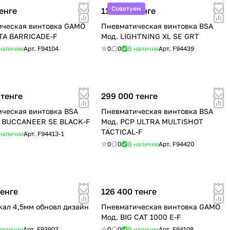
Советуем
енге
112 000 тенге
ическая винтовка GAMO
Пневматическая винтовка BSA
TA BARRICADE-F
Мод. LIGHTNING XL SE GRT
наличии
Арт.
F94104
0
0
В наличии
Арт.
F94439
 тенге
299 000 тенге
ческая винтовка BSA
Пневматическая винтовка BSA
P BUCCANEER SE BLACK-F
Мод. PСP ULTRA MULTISHOT
TACTICAL-F
наличии
Арт.
F94413-1
0
0
В наличии
Арт.
F94420
тенге
126 400 тенге
кал 4,5мм обновл дизайн
Пневматическая винтовка GAMO
Мод. BIG CAT 1000 E-F
наличии
Арт.
F93903
0
0
В наличии
Арт.
F94108