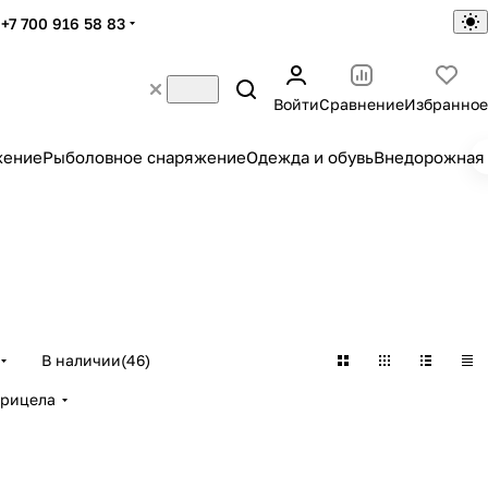
+7 700 916 58 83
Войти
Сравнение
Избранное
жение
Рыболовное снаряжение
Одежда и обувь
Внедорожная 
В наличии
(
46
)
прицела