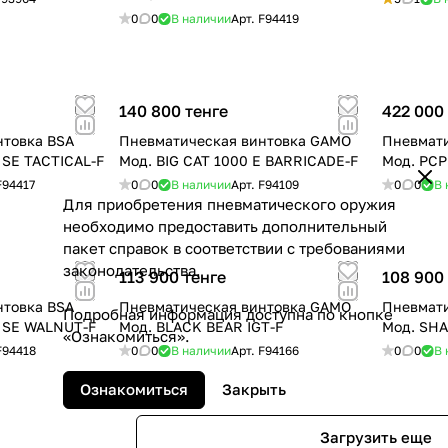
0
0
В наличии
Арт.
F94419
140 800 тенге
422 000
нтовка BSA
Пневматическая винтовка GAMO
Пневмати
SE TACTICAL-F
Мод. BIG CAT 1000 E BARRICADE-F
Мод. PСP
F94417
0
0
В наличии
Арт.
F94109
0
0
В 
Для приобретения пневматического оружия
необходимо предоставить дополнительный
пакет справок в соответствии с требованиями
законодательства.
113 900 тенге
108 900
нтовка BSA
Пневматическая винтовка GAMO
Пневмат
Подробная информация доступна по кнопке
 SE WALNUT-F
Мод. BLACK BEAR IGT-F
Мод. SH
«Ознакомиться».
F94418
0
0
В наличии
Арт.
F94166
0
0
В 
Ознакомиться
Закрыть
Загрузить еще