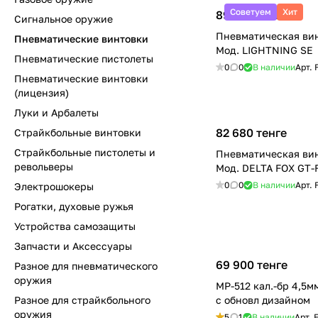
Советуем
Хит
89 700 тенге
Сигнальное оружие
Пневматическая ви
Пневматические винтовки
Мод. LIGHTNING SE
Пневматические пистолеты
0
0
В наличии
Арт.
Пневматические винтовки
(лицензия)
Луки и Арбалеты
82 680 тенге
Страйкбольные винтовки
Страйкбольные пистолеты и
Пневматическая ви
револьверы
Мод. DELTA FOX GT-
0
0
В наличии
Арт.
Электрошокеры
Рогатки, духовые ружья
Устройства самозащиты
Запчасти и Аксессуары
69 900 тенге
Разное для пневматического
оружия
МР-512 кал.-бр 4,5м
Разное для страйкбольного
с обновл дизайном
оружия
5
1
В наличии
Арт.