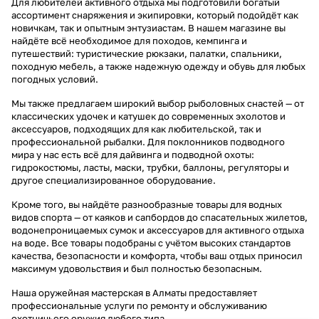
Для любителей активного отдыха мы подготовили богатый
ассортимент снаряжения и экипировки, который подойдёт как
новичкам, так и опытным энтузиастам. В нашем магазине вы
найдёте всё необходимое для походов, кемпинга и
путешествий: туристические рюкзаки, палатки, спальники,
походную мебель, а также надежную одежду и обувь для любых
погодных условий.
Мы также предлагаем широкий выбор рыболовных снастей — от
классических удочек и катушек до современных эхолотов и
аксессуаров, подходящих для как любительской, так и
профессиональной рыбалки. Для поклонников подводного
мира у нас есть всё для дайвинга и подводной охоты:
гидрокостюмы, ласты, маски, трубки, баллоны, регуляторы и
другое специализированное оборудование.
Кроме того, вы найдёте разнообразные товары для водных
видов спорта — от каяков и сапбордов до спасательных жилетов,
водонепроницаемых сумок и аксессуаров для активного отдыха
на воде. Все товары подобраны с учётом высоких стандартов
качества, безопасности и комфорта, чтобы ваш отдых приносил
максимум удовольствия и был полностью безопасным.
Наша оружейная мастерская в Алматы предоставляет
профессиональные услуги по ремонту и обслуживанию
охотничьего оружия любого типа.