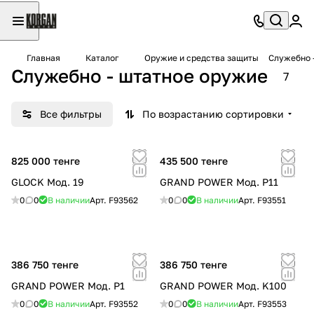
Главная
Каталог
Оружие и средства защиты
Служебно 
Служебно - штатное оружие
7
Все фильтры
По возрастанию сортировки
825 000 тенге
435 500 тенге
GLOCK Мод. 19
GRAND POWER Мод. P11
0
0
В наличии
Арт.
F93562
0
0
В наличии
Арт.
F93551
386 750 тенге
386 750 тенге
GRAND POWER Мод. P1
GRAND POWER Мод. K100
0
0
В наличии
Арт.
F93552
0
0
В наличии
Арт.
F93553