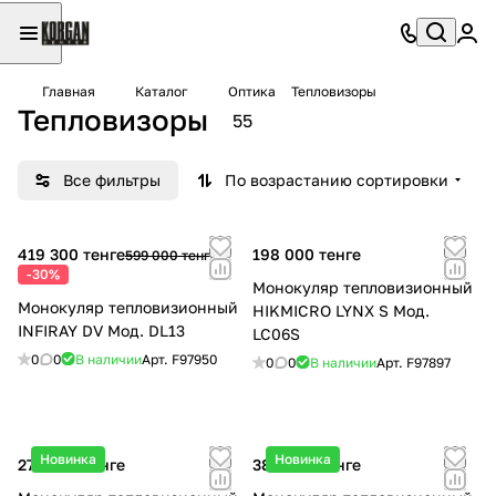
Главная
Каталог
Оптика
Тепловизоры
Тепловизоры
55
Все фильтры
По возрастанию сортировки
419 300 тенге
198 000 тенге
599 000 тенге
-30%
Монокуляр тепловизионный
Монокуляр тепловизионный
HIKMICRO LYNX S Мод.
INFIRAY DV Мод. DL13
LC06S
0
0
В наличии
Арт.
F97950
0
0
В наличии
Арт.
F97897
Новинка
Новинка
278 000 тенге
385 000 тенге