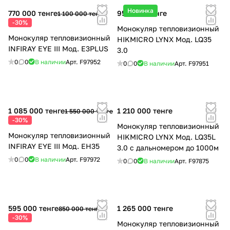
Новинка
770 000 тенге
957 000 тенге
1 100 000 тенге
-30%
Монокуляр тепловизионный
Монокуляр тепловизионный
HIKMICRO LYNX Мод. LQ35
INFIRAY EYE III Мод. E3PLUS
3.0
0
0
В наличии
Арт.
F97952
0
0
В наличии
Арт.
F97951
1 085 000 тенге
1 210 000 тенге
1 550 000 тенге
-30%
Монокуляр тепловизионный
Монокуляр тепловизионный
HIKMICRO LYNX Мод. LQ35L
INFIRAY EYE III Мод. EH35
3.0 с дальномером до 1000м
0
0
В наличии
Арт.
F97972
0
0
В наличии
Арт.
F97875
595 000 тенге
1 265 000 тенге
850 000 тенге
-30%
Монокуляр тепловизионный