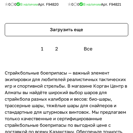
0
0
В наличии
Арт.
F94820
0
0
В наличии
Арт.
F94821
Загрузить еще
1
2
Все
Страйкбольные боеприпасы — важный элемент
экипировки для любителей реалистичных тактических
игр и спортивной стрельбы. В магазине Корган Центр в
Алматы вы найдёте широкий выбор шаров для
страйкбола разных калибров и весов: био-шары,
трассерные шары, тяжёлые шары для снайперов и
стандартные для штурмовых винтовок. Мы предлагаем
только качественные и сертифицированные
страйкбольные боеприпасы по выгодной цене с
доставкой по всему Казахстану. Обеспечьте точность