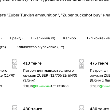
 "Zuber Turkish ammunition", "Zuber buckshot buy" или 
Бренд
В наличии
(
73
)
Калибр
Тип контейне
(гр)
Количество в упаковке (шт)
410 тенге
475 тенге
ного
Патрон для гладкоствольного
Патрон для
e (12/70)
оружия ZUBER (12/70)(32г)(№3)
оружия ZUBE
(3,5мм)
(8,6мм x 9ш
-9
0
0
В наличии
Арт.
F1902-3
0
0
В на
430 тенге
430 тенге