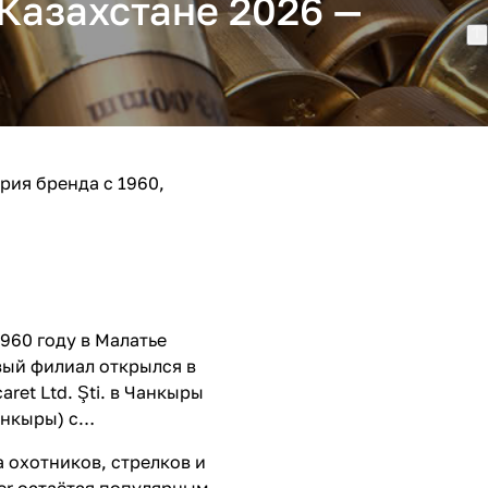
 Казахстане 2026 —
рия бренда с 1960,
960 году в Малатье
вый филиал открылся в
aret Ltd. Şti. в Чанкыры
анкыры) с
 охотников, стрелков и