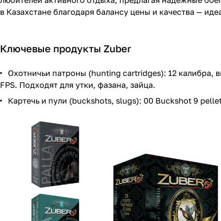
любителей активного отдыха, предлагая надёжные боеп
в Казахстане благодаря балансу цены и качества — иде
Ключевые продукты Zuber
Охотничьи патроны (hunting cartridges): 12 калибра, 
FPS. Подходят для утки, фазана, зайца.
Картечь и пули (buckshots, slugs): 00 Buckshot 9 pellet