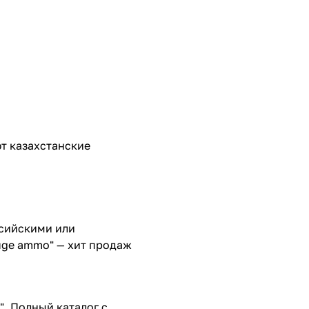
т казахстанские
ссийскими или
auge ammo" — хит продаж
". Полный каталог с