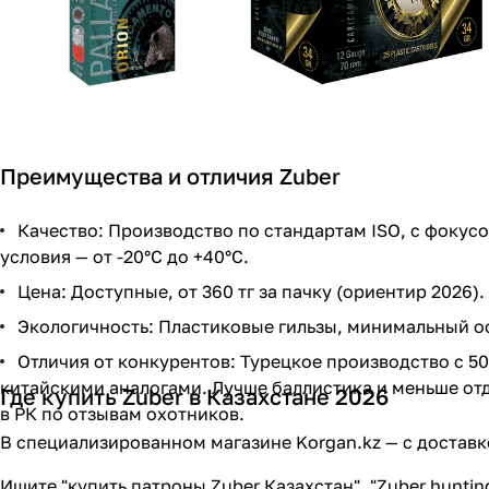
Преимущества и отличия Zuber
Качество: Производство по стандартам ISO, с фокус
условия — от -20°C до +40°C.
Цена: Доступные, от 360 тг за пачку (ориентир 2026).
Экологичность: Пластиковые гильзы, минимальный о
Отличия от конкурентов: Турецкое производство с 5
китайскими аналогами. Лучше баллистика и меньше отд
Где купить Zuber в Казахстане 2026
в РК по отзывам охотников.
В специализированном магазине Korgan.kz — с доставк
Ищите "купить патроны Zuber Казахстан", "Zuber hunti