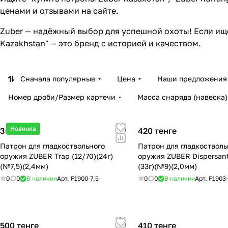
ценами и отзывами на сайте.
Zuber — надёжный выбор для успешной охоты! Если ищете
Kazakhstan" — это бренд с историей и качеством.
Сначала популярные
Цена
Наши предложения
Номер дроби/Размер картечи
Масса снаряда (навеска)
Новинка
360 тенге
420 тенге
Патрон для гладкоствольного
Патрон для гладкостволь
оружия ZUBER Trap (12/70)(24г)
оружия ZUBER Dispersant
(№7,5)(2,4мм)
(33г)(№9)(2,0мм)
0
0
В наличии
Арт.
F1900-7,5
0
0
В наличии
Арт.
F1903
500 тенге
410 тенге