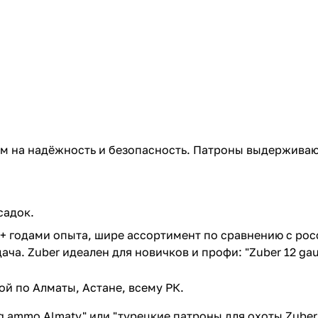
ом на надёжность и безопасность. Патроны выдерживаю
садок.
0+ годами опыта, шире ассортимент по сравнению с ро
ача. Zuber идеален для новичков и профи: "Zuber 12 g
ой по Алматы, Астане, всему РК.
ng ammo Almaty" или "турецкие патроны для охоты Zuber