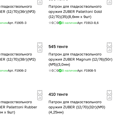
 гладкоствольного
Патрон для гладкоствольного
ER (12/70)(36г)(№3)
оружия ZUBER Pallettoni Gold
(12/70)(35)(8,6мм x 9шт)
личии
Арт.
F1905-3
0
0
В наличии
Арт.
F1913-8,6
545 тенге
 гладкоствольного
Патрон для гладкоствольного
ER (12/70)(38г)(№2)
оружия ZUBER Magnum (12/76)(50г)
(№5)(3,0мм)
личии
Арт.
F1906-2
0
0
В наличии
Арт.
F1908-5
410 тенге
 гладкоствольного
Патрон для гладкоствольного
ER Pallettoni Rubber
оружия ZUBER (12/70)(32г)(№0)
мм x 9шт)
(4,25мм)