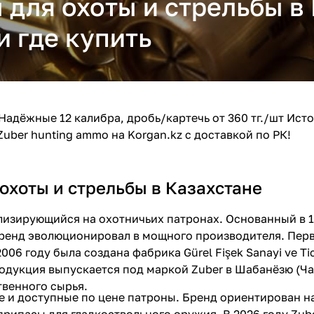
 для охоты и стрельбы в
и где купить
Надёжные 12 калибра, дробь/картечь от 360 тг./шт Исто
Zuber hunting ammo на Korgan.kz с доставкой по РК!
 охоты и стрельбы в Казахстане
лизирующийся на охотничьих патронах. Основанный в 1
, бренд эволюционировал в мощного производителя. Пер
2006 году была создана фабрика Gürel Fişek Sanayi ve Tic
родукция выпускается под маркой Zuber в Шабанёзю (Ч
венного сырья.
 и доступные по цене патроны. Бренд ориентирован на