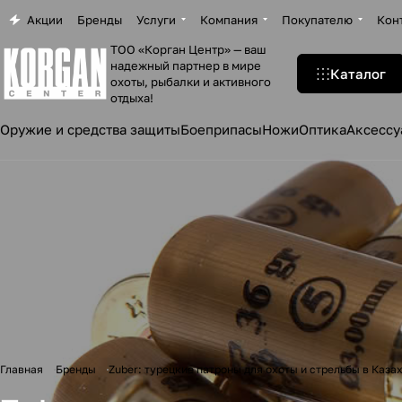
Акции
Бренды
Услуги
Компания
Покупателю
Кон
ТОО «Корган Центр» — ваш
надежный партнер в мире
Каталог
охоты, рыбалки и активного
отдыха!
Оружие и средства защиты
Боеприпасы
Ножи
Оптика
Аксессу
Главная
Бренды
Zuber: турецкие патроны для охоты и стрельбы в Каза