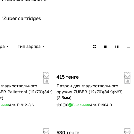
"Zuber cartridges
ра
Тип заряда
415 тенге
 гладкоствольного
Патрон для гладкоствольного
R Pallettoni (12/70)(34г)
оружия ZUBER (12/70)(34г)(№3)
т)
(3,5мм)
личии
Арт.
F1912-8,6
0
0
В наличии
Арт.
F1904-3
530 тенге