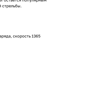
er остаётся популярным
й стрельбы.
заряда, скорость 1365