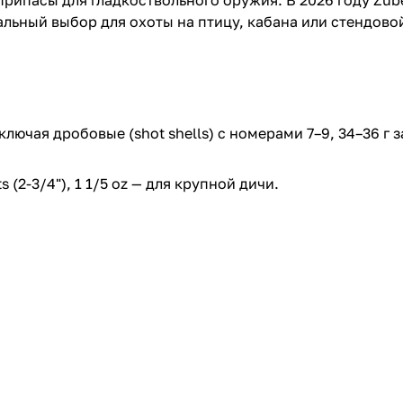
рипасы для гладкоствольного оружия. В 2026 году Zub
альный выбор для охоты на птицу, кабана или стендово
включая дробовые (shot shells) с номерами 7–9, 34–36 г 
s (2-3/4"), 1 1/5 oz — для крупной дичи.