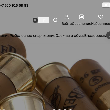
+7 700 916 58 83
Войти
Сравнение
Избранное
жение
Рыболовное снаряжение
Одежда и обувь
Внедорожная 