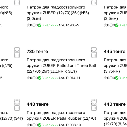
ного
Патрон для гладкоствольного
Патрон для
г)(№5)
оружия ZUBER (12/70)(36г)(№5)
оружия ZUB
(3,0мм)
(3,5мм)
-5
0
0
В наличии
Арт.
F1905-5
0
0
В на
735 тенге
445 тенге
ного
Патрон для гладкоствольного
Патрон для
г)(№5)
оружия ZUBER Pallettoni Three Ball
оружия ZUB
(12/70)(29г)(11,1мм x 3шт)
(3,75мм)
-5
0
0
В наличии
Арт.
F1914-11
0
0
В на
440 тенге
440 тенге
ного
Патрон для гладкоствольного
Патрон для
(12/70)(34г)
оружия ZUBER Palla Rubber (12/70)
оружия ZUB
(12/70)(8,6
0
0
В наличии
Арт.
F1938-10