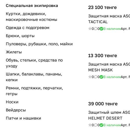
Специальная экипировка
23 100 тенге
Куртки, дождевики,
Защитная маска AS
маскировочные костюмы
TACTICAL
Одежда с подогревом
0
0
В наличии
Арт.
Брюки, шорты
Пуловеры, рубашки, поло, майки
Жилеты
13 300 тенге
Обувь, стельки, средства по
Защитная маска AS
уходу
MESH MASK
Шапки, балаклавы, панамы,
0
0
В наличии
Арт.
кепки
Ремни, подтяжки, перчатки,
гетры
Носки
39 000 тенге
Вейдерсы
Защитный шлем ASG
Патчи и нашивки
HELMET DESERT
0
0
В наличии
Арт.