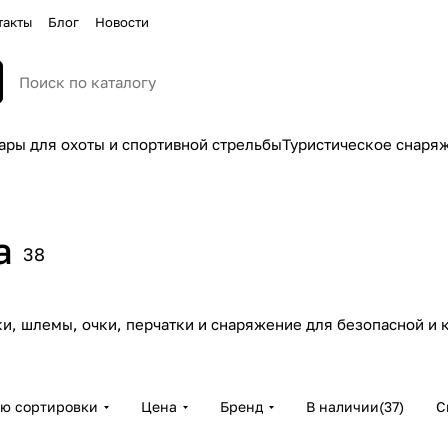
такты
Блог
Новости
ары для охоты и спортивной стрельбы
Туристическое снаря
а
38
ки, шлемы, очки, перчатки и снаряжение для безопасной и
ию сортировки
Цена
Бренд
В наличии
(
37
)
С