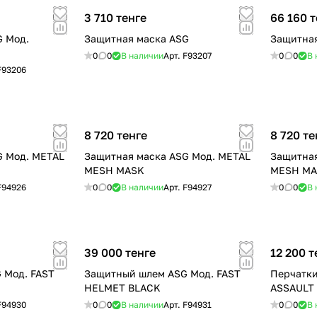
3 710 тенге
66 160 т
G Мод.
Защитная маска ASG
Защитная
0
0
В наличии
Арт.
F93207
0
0
В 
F93206
8 720 тенге
8 720 те
G Мод. METAL
Защитная маска ASG Мод. METAL
Защитная
MESH MASK
MESH M
F94926
0
0
В наличии
Арт.
F94927
0
0
В 
39 000 тенге
12 200 т
 Мод. FAST
Защитный шлем ASG Мод. FAST
Перчатки
HELMET BLACK
ASSAULT
F94930
0
0
В наличии
Арт.
F94931
0
0
В 