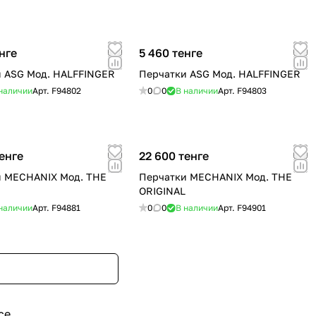
нге
5 460 тенге
 ASG Мод. HALFFINGER
Перчатки ASG Мод. HALFFINGER
наличии
Арт.
F94802
0
0
В наличии
Арт.
F94803
енге
22 600 тенге
и MECHANIX Мод. THE
Перчатки MECHANIX Мод. THE
ORIGINAL
наличии
Арт.
F94881
0
0
В наличии
Арт.
F94901
се