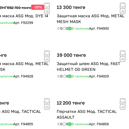
енге
13 300 тенге
-20%
82 700 тенге
 маска ASG Мод. DYE I4
Защитная маска ASG Мод. METAL
MESH MASK
наличии
Арт.
F93299
0
0
В наличии
Арт.
F94900
нге
39 000 тенге
 маска ASG Мод. METAL
Защитный шлем ASG Мод. FAST
ASK
HELMET OD GREEN
наличии
Арт.
F94928
0
0
В наличии
Арт.
F94929
енге
12 200 тенге
 ASG Мод. TACTICAL
Перчатки ASG Мод. TACTICAL
ASSAULT
наличии
Арт.
F94855
0
0
В наличии
Арт.
F94856