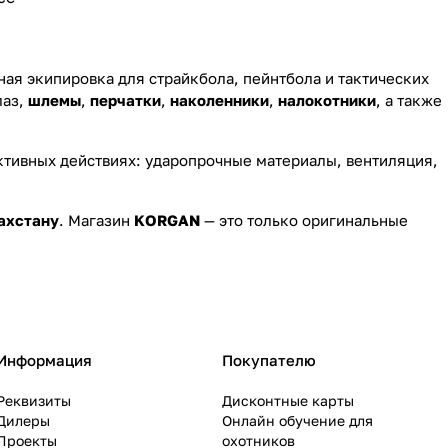
ая экипировка для страйкбола, пейнтбола и тактических
лаз,
шлемы
,
перчатки
,
наколенники
,
налокотники
, а также
активных действиях: ударопрочные материалы, вентиляция,
ахстану
. Магазин
KORGAN
— это только оригинальные
Информация
Покупателю
Реквизиты
Дисконтные карты
Дилеры
Онлайн обучение для
Проекты
охотников