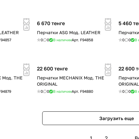
6 670 тенге
5 460 те
 LEATHER
Перчатки ASG Мод. LEATHER
Перчатки
F94857
0
0
В наличии
Арт.
F94858
0
0
В 
22 600 тенге
22 600 т
 Мод. THE
Перчатки MECHANIX Мод. THE
Перчатк
ORIGINAL
ORIGINAL
F94879
0
0
В наличии
Арт.
F94880
0
0
В 
Загрузить еще
1
2
В