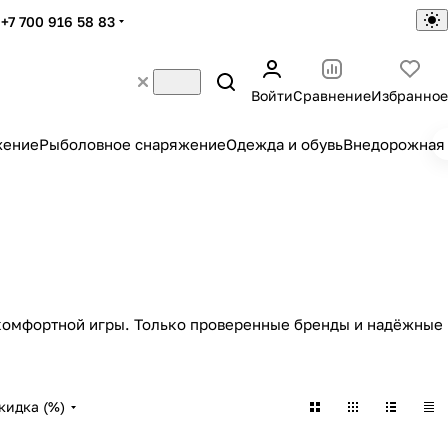
+7 700 916 58 83
Войти
Сравнение
Избранное
жение
Рыболовное снаряжение
Одежда и обувь
Внедорожная 
 комфортной игры. Только проверенные бренды и надёжные
кидка (%)