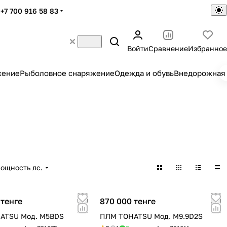
+7 700 916 58 83
Войти
Сравнение
Избранное
жение
Рыболовное снаряжение
Одежда и обувь
Внедорожная 
ощность лс.
 тенге
870 000 тенге
ATSU Мод. M5BDS
ПЛМ TOHATSU Мод. M9.9D2S