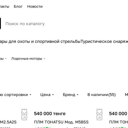
такты
Блог
Новости
ары для охоты и спортивной стрельбы
Туристическое снаря
оры
Лодочные моторы
ию сортировки
Цена
Бренд
В наличии
(
55
)
М
540 000 тенге
540 000
M2.5A2S
ПЛМ TOHATSU Мод. M5BSS
ПЛМ TOH