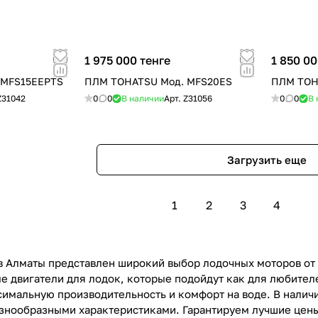
1 975 000 тенге
1 850 00
 MFS15EEPTS
ПЛМ TOHATSU Мод. MFS20ES
ПЛМ TOH
Z31042
0
0
В наличии
Арт.
Z31056
0
0
В 
Загрузить еще
1
2
3
4
в Алматы представлен широкий выбор лодочных моторов о
 двигатели для лодок, которые подойдут как для любител
симальную производительность и комфорт на воде. В налич
азнообразными характеристиками. Гарантируем лучшие цены