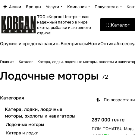
Акции
Бренды
Услуги
Компания
Покупателю
Кон
ТОО «Корган Центр» — ваш
надежный партнер в мире
Каталог
охоты, рыбалки и активного
отдыха!
Оружие и средства защиты
Боеприпасы
Ножи
Оптика
Аксессу
Главная
Каталог
Катера, лодки, лодочные моторы, эхолоты и навигат
Лодочные моторы
72
Категория
По возрастан
Катера, лодки, лодочные
моторы, эхолоты и навигаторы
287 000 тенге
Лодочные моторы
ПЛМ TOHATSU Мод. 
Катера и лодки