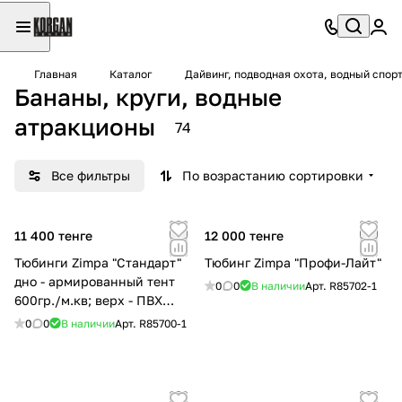
Главная
Каталог
Дайвинг, подводная охота, водный спор
Бананы, круги, водные
атракционы
74
Все фильтры
По возрастанию сортировки
11 400 тенге
12 000 тенге
Тюбинги Zimpa "Стандарт"
Тюбинг Zimpa "Профи-Лайт"
дно - армированный тент
0
0
В наличии
Арт.
R85702-1
600гр./м.кв; верх - ПВХ
550гр./м.кв; клапан-сиденье
0
0
В наличии
Арт.
R85700-1
без молнии; упаковка -
пакет)