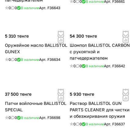
0
0
В наличии
Арт.
F36661
0
0
В наличии
Арт.
F36643
5 310 тенге
54 300 тенге
Оружейное масло BALLISTOL
Шомпол BALLISTOL CARBON
GUNEX
с рукояткой и
патчедержателем
0
0
В наличии
Арт.
F36634
0
0
В наличии
Арт.
F36642
37 500 тенге
5 930 тенге
Патчи войлочные BALLISTOL
Раствор BALLISTOL GUN
SPECIAL
PARTS CLEANER для чистки
и обезжиривания оружия
0
0
В наличии
Арт.
F36698
0
0
В наличии
Арт.
F36637