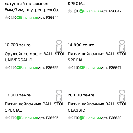
латунный на шомпол
SPECIAL
5мм/7мм, внутрен.резьба
0
0
В наличии
Арт.
F36647
1/8", внешн.резьба M5
0
0
В наличии
Арт.
F36644
10 700 тенге
14 900 тенге
Оружейное масло BALLISTOL
Патчи войлочные BALLISTOL
UNIVERSAL OIL
SPECIAL
0
0
В наличии
Арт.
F36655
0
0
В наличии
Арт.
F36697
13 300 тенге
20 000 тенге
Патчи войлочные BALLISTOL
Патчи войлочные BALLISTOL
SPECIAL
CLASSIC
0
0
В наличии
Арт.
F36695
0
0
В наличии
Арт.
F36682