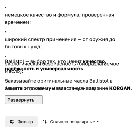
немецкое качество и формула, проверенная
временем;
широкий спектр применения — от оружия до
бытовых нужд;
Ballistol — выбор тех, кто ценит
качество,
экологическая безопасность (биоразлагаемое
надёжность и универсальность
.
масло);
Заказывайте оригинальные масла Ballistol в
защита от ржавчины, влаги и износа;
Алматы и по всему Казахстану в магазине
KORGAN
.
подходит для профессионалов и любителей.
Фильтр
Сначала популярные