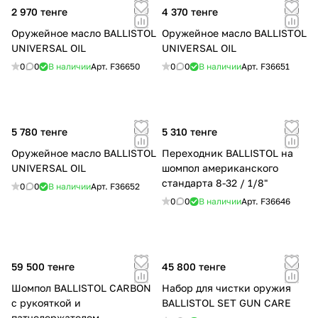
2 970 тенге
4 370 тенге
Оружейное масло BALLISTOL
Оружейное масло BALLISTOL
UNIVERSAL OIL
UNIVERSAL OIL
0
0
В наличии
Арт.
F36650
0
0
В наличии
Арт.
F36651
5 780 тенге
5 310 тенге
Оружейное масло BALLISTOL
Переходник BALLISTOL на
UNIVERSAL OIL
шомпол американского
стандарта 8-32 / 1/8"
0
0
В наличии
Арт.
F36652
0
0
В наличии
Арт.
F36646
59 500 тенге
45 800 тенге
Шомпол BALLISTOL CARBON
Набор для чистки оружия
с рукояткой и
BALLISTOL SET GUN CARE
патчедержателем