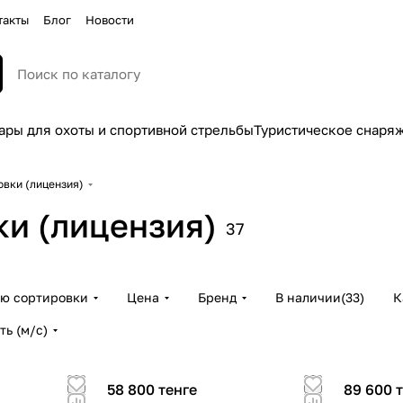
такты
Блог
Новости
ары для охоты и спортивной стрельбы
Туристическое снаря
вки (лицензия)
и (лицензия)
37
ию сортировки
Цена
Бренд
В наличии
(
33
)
К
ть (м/с)
58 800 тенге
89 600 