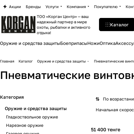
Акции
Бренды
Услуги
Компания
Покупателю
Кон
ТОО «Корган Центр» — ваш
надежный партнер в мире
Каталог
охоты, рыбалки и активного
отдыха!
Оружие и средства защиты
Боеприпасы
Ножи
Оптика
Аксессу
Главная
Каталог
Оружие и средства защиты
Пневматические винто
Пневматические винтовк
Категория
По возрастан
Оружие и средства защиты
Начальная скорос
Гладкоствольное оружие
Нарезное оружие
51 400 тенге
Газовое оружие