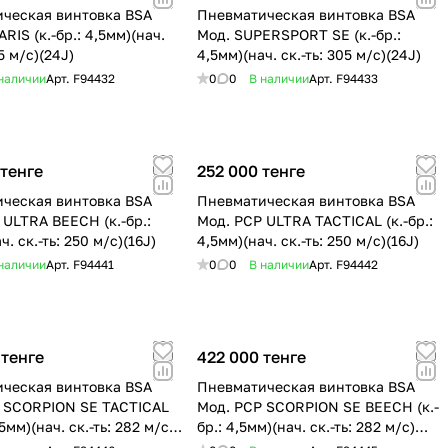
ческая винтовка BSA
Пневматическая винтовка BSA
RIS (к.-бр.: 4,5мм)(нач.
Мод. SUPERSPORT SE (к.-бр.:
05 м/c)(24J)
4,5мм)(нач. ск.-ть: 305 м/c)(24J)
наличии
Арт.
F94432
0
0
В наличии
Арт.
F94433
 тенге
252 000 тенге
ческая винтовка BSA
Пневматическая винтовка BSA
 ULTRA BEECH (к.-бр.:
Мод. PСP ULTRA TACTICAL (к.-бр.:
ч. ск.-ть: 250 м/c)(16J)
4,5мм)(нач. ск.-ть: 250 м/c)(16J)
наличии
Арт.
F94441
0
0
В наличии
Арт.
F94442
 тенге
422 000 тенге
ческая винтовка BSA
Пневматическая винтовка BSA
 SCORPION SE TACTICAL
Мод. PСP SCORPION SE BEECH (к.-
,5мм)(нач. ск.-ть: 282 м/c)
бр.: 4,5мм)(нач. ск.-ть: 282 м/c)
(20J)