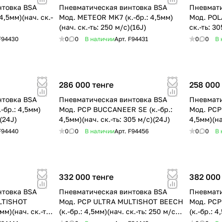
нтовка BSA
Пневматическая винтовка BSA
Пневмати
4,5мм)(нач. ск.-
Мод. METEOR MK7 (к.-бр.: 4,5мм)
Мод. POLA
(нач. ск.-ть: 250 м/c)(16J)
ск.-ть: 3
F94430
0
0
В наличии
Арт.
F94431
0
0
В 
286 000 тенге
258 000
нтовка BSA
Пневматическая винтовка BSA
Пневмати
-бр.: 4,5мм)
Мод. PСP BUCCANEER SE (к.-бр.:
Мод. PСP
)(24J)
4,5мм)(нач. ск.-ть: 305 м/c)(24J)
4,5мм)(на
F94440
0
0
В наличии
Арт.
F94456
0
0
В 
332 000 тенге
382 000
нтовка BSA
Пневматическая винтовка BSA
Пневмати
LTISHOT
Мод. PСP ULTRA MULTISHOT BEECH
Мод. PСP
мм)(нач. ск.-ть:
(к.-бр.: 4,5мм)(нач. ск.-ть: 250 м/c)
(к.-бр.: 4
(16J)
(20J)