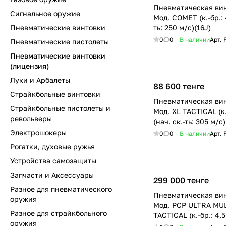
Пневматическая ви
Сигнальное оружие
Мод. COMET (к.-бр.: 
Пневматические винтовки
ть: 250 м/c)(16J)
0
0
В наличии
Арт.
Пневматические пистолеты
Пневматические винтовки
(лицензия)
Луки и Арбалеты
88 600 тенге
Страйкбольные винтовки
Пневматическая ви
Страйкбольные пистолеты и
Мод. XL TACTICAL (к.
револьверы
(нач. ск.-ть: 305 м/c
Электрошокеры
0
0
В наличии
Арт.
Рогатки, духовые ружья
Устройства самозащиты
Запчасти и Аксессуары
299 000 тенге
Разное для пневматического
Пневматическая ви
оружия
Мод. PСP ULTRA MU
Разное для страйкбольного
TACTICAL (к.-бр.: 4,5
оружия
250 м/c)(16J)