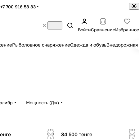
+7 700 916 58 83
Войти
Сравнение
Избранное
жение
Рыболовное снаряжение
Одежда и обувь
Внедорожная 
алибр
Мощность (Дж)
тенге
84 500 тенге