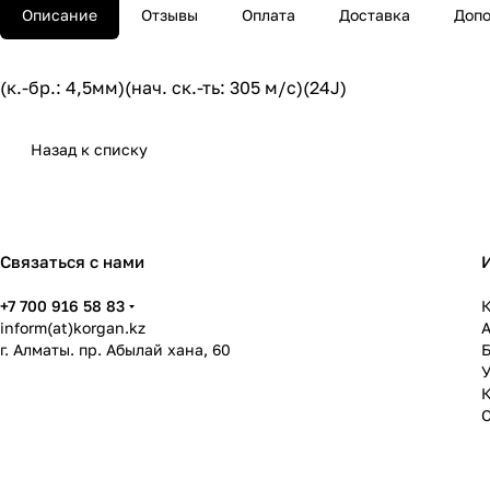
Описание
Отзывы
Оплата
Доставка
Допо
(к.-бр.: 4,5мм)(нач. ск.-ть: 305 м/c)(24J)
Назад к списку
Связаться с нами
+7 700 916 58 83
К
inform(at)korgan.kz
г. Алматы. пр. Абылай хана, 60
У