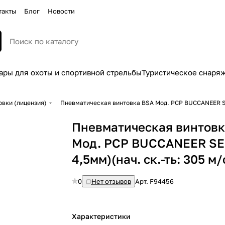
такты
Блог
Новости
ары для охоты и спортивной стрельбы
Туристическое снаря
вки (лицензия)
Пневматическая винтовка BSA Мод. PСP BUCCANEER SE (
Пневматическая винтовк
Мод. PСP BUCCANEER SE (
4,5мм)(нач. ск.-ть: 305 м/
0
Нет отзывов
Арт.
F94456
Характеристики