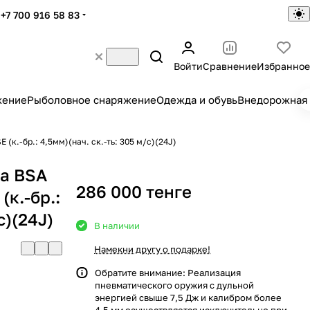
+7 700 916 58 83
Войти
Сравнение
Избранное
жение
Рыболовное снаряжение
Одежда и обувь
Внедорожная 
к.-бр.: 4,5мм)(нач. ск.-ть: 305 м/c)(24J)
а BSA
286 000 тенге
к.-бр.:
c)(24J)
В наличии
Намекни другу о подарке!
Обратите внимание: Реализация
пневматического оружия с дульной
энергией свыше 7,5 Дж и калибром более