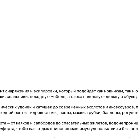
т снаряжения и экипировки, который подойдёт как новичкам, так и 
тки, спальники, походную мебель, а также надежную одежду и обувь 
ических удочек и катушек до современных эхолотов и аксессуаров, 
дводной охоты: гидрокостюмы, ласты, маски, трубки, баллоны, регул
та — от каяков и сапбордов до спасательных жилетов, водонепроница
омфорта, чтобы ваш отдых приносил максимум удовольствия и был по