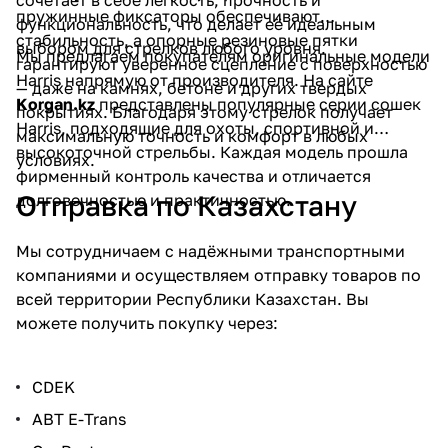
сочетает в себе лёгкость, прочность и
пружинные фиксаторы обеспечивают
функциональность, что делает её идеальным
стабильность, а опорные резиновые пятки
выбором для стрелков любого уровня.
Мы предлагаем покупателям оригинальные модели
гарантируют уверенное сцепление с поверхностью
Harris напрямую от производителя. На сайте
— даже на камнях, бетоне и других твердых
Korgan.kz
представлены популярные серии сошек
покрытиях. Благодаря этому стрелок получает
Harris, подходящие для охоты, спортивной и
максимальную точность и комфорт в любых
высокоточной стрельбы. Каждая модель прошла
условиях.
фирменный контроль качества и отличается
Отправка по Казахстану
долговечностью и практичностью.
Мы сотрудничаем с надёжными транспортными
компаниями и осуществляем отправку товаров по
всей территории Республики Казахстан. Вы
можете получить покупку через:
CDEK
ABT E-Trans