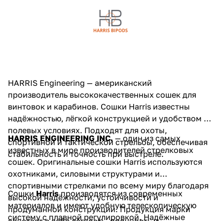
HARRIS Engineering — американский
производитель высококачественных сошек для
винтовок и карабинов. Сошки Harris известны
надёжностью, лёгкой конструкцией и удобством в
полевых условиях. Подходят для охоты,
HARRIS ENGINEERING INC.
— один из самых
спортивной и тактической стрельбы, обеспечивая
известных в мире производителей стрелковых
стабильность и точность при выстреле.
сошек. Оригинальные сошки Harris используются
охотниками, силовыми структурами и
спортивными стрелками по всему миру благодаря
Сошки
Harris
производятся из современных
высокой надёжности, устойчивости и
материалов и имеют удобную телескопическую
продуманной конструкции. Продукция марки
систему с плавной регулировкой. Надёжные