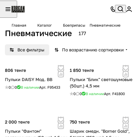
Главная
Каталог
Боеприпасы
Пневматические
Пневматические
177
Все фильтры
По возрастанию сортировки
806 тенге
1 850 тенге
Пульки DAISY Мод. BB
Пульки "Блик" светошумовые
(50шт.) 4,5 мм
0
0
В наличии
Арт.
F95433
0
0
В наличии
Арт.
F41800
2 000 тенге
750 тенге
Пульки "Фантом"
Шарик омедн. "Borner Gold",