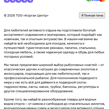
© 2026 ТОО «Корган Центр»
Темная тема
Для любителей активного отдыха мы подготовили богатый
ассортимент снаряжения и экипировки, который подойдёт как
новичкам, так и опытным энтузиастам. В нашем магазине вы
найдёте всё необходимое для походов, кемпинга и
путешествий: туристические рюкзаки, палатки, спальники,
походную мебель, а также надежную одежду и обувь для любых
погодных условий.
Мы также предлагаем широкий выбор рыболовных снастей — от
классических удочек и катушек до современных эхолотов и
аксессуаров, подходящих для как любительской, так и
профессиональной рыбалки. Для поклонников подводного
мира у нас есть всё для дайвинга и подводной охоты:
гидрокостюмы, ласты, маски, трубки, баллоны, регуляторы и
другое специализированное оборудование.
Кроме того, вы найдёте разнообразные товары для водных
видов спорта — от каяков и сапбордов до спасательных жилетов,
водонепроницаемых сумок и аксессуаров для активного отдыха