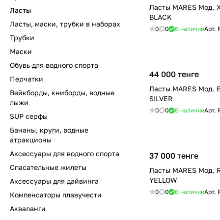
Ласты MARES Мод. 
Ласты
BLACK
Ласты, маски, трубки в наборах
0
0
В наличии
Арт.
Трубки
Маски
Обувь для водного спорта
44 000 тенге
Перчатки
Ласты MARES Мод. 
Вейкборды, книборды, водные
SILVER
лыжи
0
0
В наличии
Арт.
SUP серфы
Бананы, круги, водные
атракционы
Аксессуары для водного спорта
37 000 тенге
Спасательные жилеты
Ласты MARES Мод. 
YELLOW
Аксессуары для дайвинга
0
0
В наличии
Арт.
Компенсаторы плавучести
Акваланги