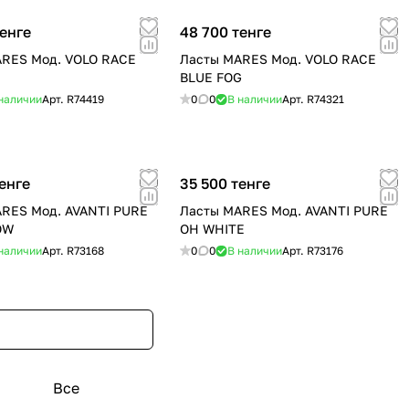
тенге
48 700 тенге
ARES Мод. VOLO RACE
Ласты MARES Мод. VOLO RACE
BLUE FOG
наличии
Арт.
R74419
0
0
В наличии
Арт.
R74321
енге
35 500 тенге
RES Мод. AVANTI PURE
Ласты MARES Мод. AVANTI PURE
OW
OH WHITE
наличии
Арт.
R73168
0
0
В наличии
Арт.
R73176
Все