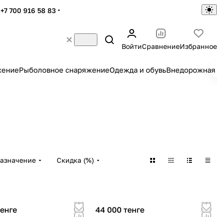
+7 700 916 58 83
Войти
Сравнение
Избранное
жение
Рыболовное снаряжение
Одежда и обувь
Внедорожная 
азначение
Скидка (%)
тенге
44 000 тенге