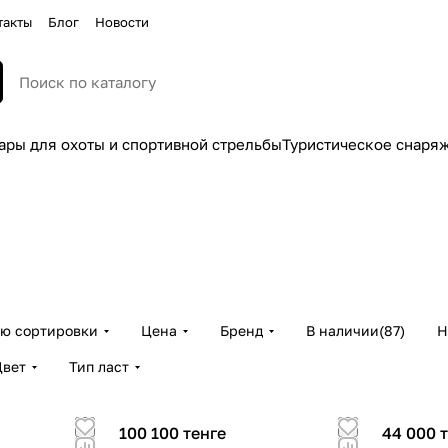
такты
Блог
Новости
ары для охоты и спортивной стрельбы
Туристическое снаря
ию сортировки
Цена
Бренд
В наличии
(
87
)
Н
Цвет
Тип ласт
100 100 тенге
44 000 