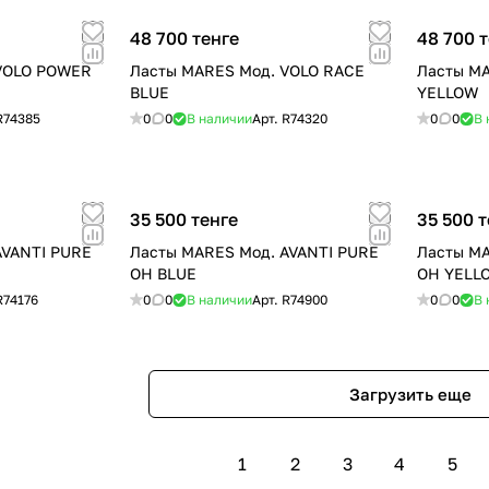
48 700 тенге
48 700 
VOLO POWER
Ласты MARES Мод. VOLO RACE
Ласты M
BLUE
YELLOW
R74385
0
0
В наличии
Арт.
R74320
0
0
В 
35 500 тенге
35 500 т
AVANTI PURE
Ласты MARES Мод. AVANTI PURE
Ласты MA
OH BLUE
OH YELL
R74176
0
0
В наличии
Арт.
R74900
0
0
В 
Загрузить еще
1
2
3
4
5