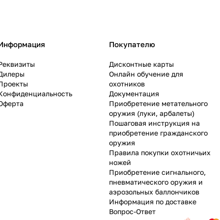
Информация
Покупателю
Реквизиты
Дисконтные карты
Дилеры
Онлайн обучение для
Проекты
охотников
Конфиденциальность
Документация
Оферта
Приобретение метательного
оружия (луки, арбалеты)
Пошаговая инструкция на
приобретение гражданского
оружия
Правила покупки охотничьих
ножей
Приобретение сигнального,
пневматического оружия и
аэрозольных баллончиков
Информация по доставке
Вопрос-Ответ