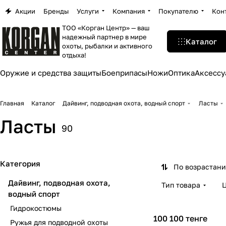
Акции
Бренды
Услуги
Компания
Покупателю
Кон
ТОО «Корган Центр» — ваш
надежный партнер в мире
Каталог
охоты, рыбалки и активного
отдыха!
Оружие и средства защиты
Боеприпасы
Ножи
Оптика
Аксессу
Главная
Каталог
Дайвинг, подводная охота, водный спорт
Ласты
Ласты
90
Категория
По возрастан
Дайвинг, подводная охота,
Тип товара
водный спорт
Гидрокостюмы
100 100 тенге
Ружья для подводной охоты