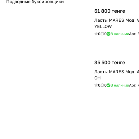
Подводные буксировщики
61 800 тенге
Ласты MARES Мод. 
YELLOW
0
0
В наличии
Арт.
35 500 тенге
Ласты MARES Мод. 
OH
0
0
В наличии
Арт.