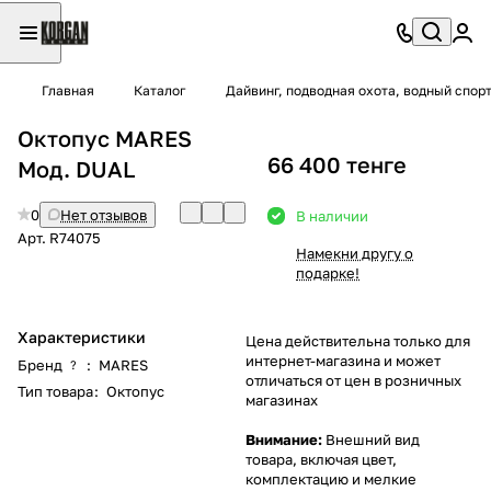
Главная
Каталог
Дайвинг, подводная охота, водный спор
Октопус MARES
66 400 тенге
Мод. DUAL
0
Нет отзывов
В наличии
Арт.
R74075
Намекни другу о
подарке!
Характеристики
Цена действительна только для
интернет-магазина и может
Бренд
:
MARES
?
отличаться от цен в розничных
Тип товара
:
Октопус
магазинах
Внимание:
Внешний вид
товара, включая цвет,
комплектацию и мелкие