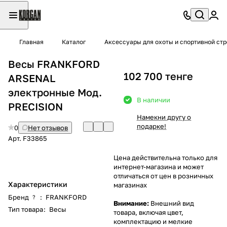
Главная
Каталог
Аксессуары для охоты и спортивной ст
Весы FRANKFORD
102 700 тенге
ARSENAL
электронные Мод.
В наличии
PRECISION
Намекни другу о
подарке!
0
Нет отзывов
Арт.
F33865
Цена действительна только для
интернет-магазина и может
отличаться от цен в розничных
Характеристики
магазинах
Бренд
:
FRANKFORD
?
Внимание:
Внешний вид
Тип товара
:
Весы
товара, включая цвет,
комплектацию и мелкие