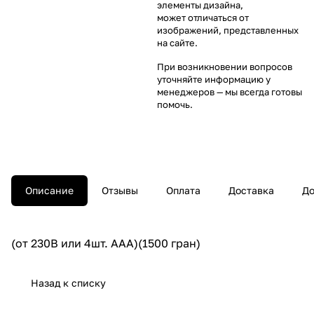
элементы дизайна,
может отличаться от
изображений, представленных
на сайте.
При возникновении вопросов
уточняйте информацию у
менеджеров
— мы всегда готовы
помочь.
Описание
Отзывы
Оплата
Доставка
До
(от 230В или 4шт. AAA)(1500 гран)
Назад к списку