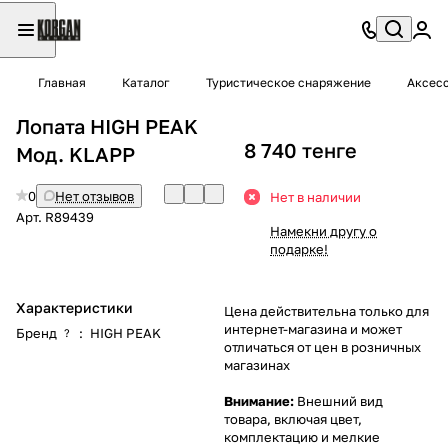
Главная
Каталог
Туристическое снаряжение
Аксес
Лопата HIGH PEAK
8 740 тенге
Мод. KLAPP
0
Нет отзывов
Нет в наличии
Арт.
R89439
Намекни другу о
подарке!
Характеристики
Цена действительна только для
интернет-магазина и может
Бренд
:
HIGH PEAK
?
отличаться от цен в розничных
магазинах
Внимание:
Внешний вид
товара, включая цвет,
комплектацию и мелкие