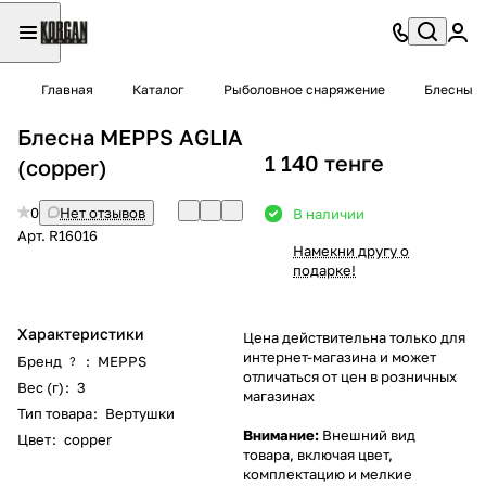
Главная
Каталог
Рыболовное снаряжение
Блесны
Блесна MEPPS AGLIA
1 140 тенге
(copper)
0
Нет отзывов
В наличии
Арт.
R16016
Намекни другу о
подарке!
Характеристики
Цена действительна только для
интернет-магазина и может
Бренд
:
MEPPS
?
отличаться от цен в розничных
Вес (г)
:
3
магазинах
Тип товара
:
Вертушки
Внимание:
Внешний вид
Цвет
:
copper
товара, включая цвет,
комплектацию и мелкие