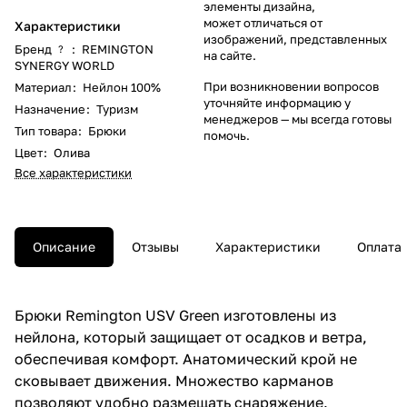
элементы дизайна,
может отличаться от
Характеристики
изображений, представленных
Бренд
:
REMINGTON
?
на сайте.
SYNERGY WORLD
При возникновении вопросов
Материал
:
Нейлон 100%
уточняйте информацию у
Назначение
:
Туризм
менеджеров
— мы всегда готовы
Тип товара
:
Брюки
помочь.
Цвет
:
Олива
Все характеристики
Описание
Отзывы
Характеристики
Оплата
Брюки Remington USV Green изготовлены из
нейлона, который защищает от осадков и ветра,
обеспечивая комфорт. Анатомический крой не
сковывает движения. Множество карманов
позволяют удобно размещать снаряжение.