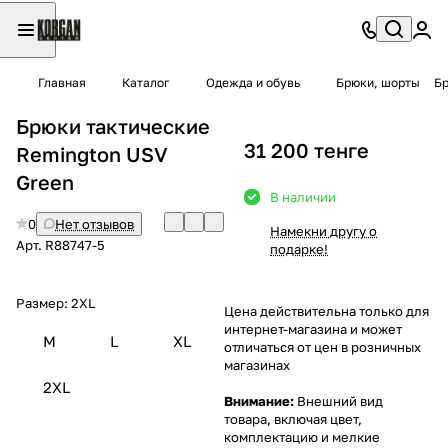
Главная
Каталог
Одежда и обувь
Брюки, шорты
Бр
Брюки тактические
31 200 тенге
Remington USV
Green
В наличии
0
Нет отзывов
Намекни другу о
Арт.
R88747-5
подарке!
Размер:
2XL
Цена действительна только для
интернет-магазина и может
M
L
XL
отличаться от цен в розничных
магазинах
2XL
Внимание:
Внешний вид
товара, включая цвет,
комплектацию и мелкие