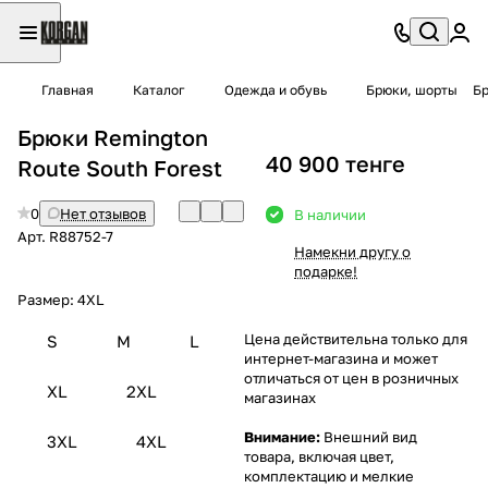
Главная
Каталог
Одежда и обувь
Брюки, шорты
Бр
Брюки Remington
40 900 тенге
Route South Forest
0
Нет отзывов
В наличии
Арт.
R88752-7
Намекни другу о
подарке!
Размер:
4XL
Цена действительна только для
S
M
L
интернет-магазина и может
отличаться от цен в розничных
XL
2XL
магазинах
Внимание:
Внешний вид
3XL
4XL
товара, включая цвет,
комплектацию и мелкие