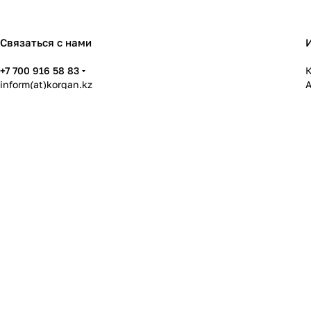
Связаться с нами
+7 700 916 58 83
К
inform(at)korgan.kz
г. Алматы. пр. Абылай хана, 60
У