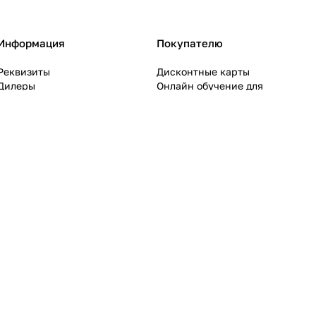
Информация
Покупателю
Реквизиты
Дисконтные карты
Дилеры
Онлайн обучение для
Проекты
охотников
Конфиденциальность
Документация
Оферта
Приобретение метательного
оружия (луки, арбалеты)
Пошаговая инструкция на
приобретение гражданского
оружия
Правила покупки охотничьих
ножей
Приобретение сигнального,
пневматического оружия и
аэрозольных баллончиков
Информация по доставке
Вопрос-Ответ