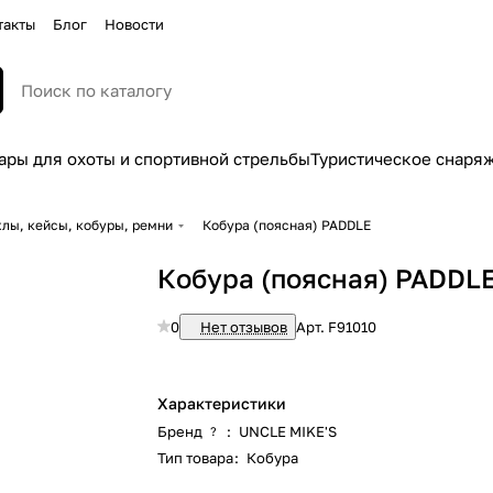
такты
Блог
Новости
ары для охоты и спортивной стрельбы
Туристическое снаря
лы, кейсы, кобуры, ремни
Кобура (поясная) PADDLE
Кобура (поясная) PADDL
0
Нет отзывов
Арт.
F91010
Характеристики
Бренд
:
UNCLE MIKE'S
?
Тип товара
:
Кобура