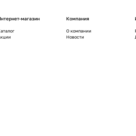
Интернет-магазин
Компания
аталог
О компании
Акции
Новости
Бренды
Отзывы
слуги
Карьера
Коллекции
Дилеры
Образы