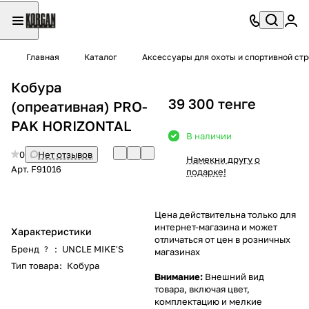
Главная
Каталог
Аксессуары для охоты и спортивной ст
Кобура
39 300 тенге
(опреативная) PRO-
PAK HORIZONTAL
В наличии
0
Нет отзывов
Намекни другу о
Арт.
F91016
подарке!
Цена действительна только для
интернет-магазина и может
Характеристики
отличаться от цен в розничных
Бренд
:
UNCLE MIKE'S
?
магазинах
Тип товара
:
Кобура
Внимание:
Внешний вид
товара, включая цвет,
комплектацию и мелкие