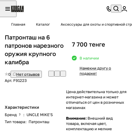
Главная
Каталог
Аксессуары для охоты и спортивной ст
Патронташ на 6
7 700 тенге
патронов нарезного
оружия крупного
В наличии
калибра
Намекни другу о
подарке!
0
Нет отзывов
Арт.
F91223
Цена действительна только для
интернет-магазина и может
отличаться от цен в розничных
Характеристики
магазинах
Бренд
:
UNCLE MIKE'S
?
Внимание:
Внешний вид
Тип товара
:
Патронташ
товара, включая цвет,
комплектацию и мелкие