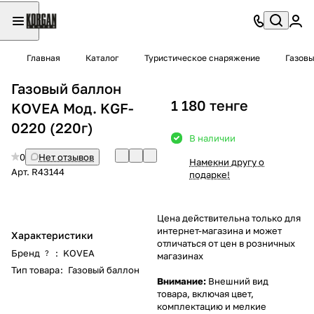
Главная
Каталог
Туристическое снаряжение
Газовы
Газовый баллон
1 180 тенге
KOVEA Мод. KGF-
0220 (220г)
В наличии
0
Нет отзывов
Намекни другу о
Арт.
R43144
подарке!
Цена действительна только для
интернет-магазина и может
Характеристики
отличаться от цен в розничных
Бренд
:
KOVEA
?
магазинах
Тип товара
:
Газовый баллон
Внимание:
Внешний вид
товара, включая цвет,
комплектацию и мелкие