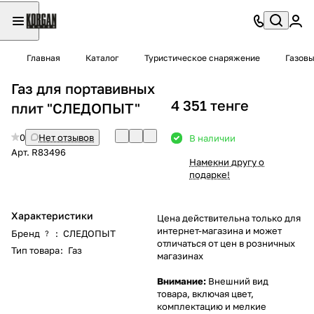
Главная
Каталог
Туристическое снаряжение
Газовы
Газ для портавивных
4 351 тенге
плит "СЛЕДОПЫТ"
0
Нет отзывов
В наличии
Арт.
R83496
Намекни другу о
подарке!
Характеристики
Цена действительна только для
интернет-магазина и может
Бренд
:
СЛЕДОПЫТ
?
отличаться от цен в розничных
Тип товара
:
Газ
магазинах
Внимание:
Внешний вид
товара, включая цвет,
комплектацию и мелкие