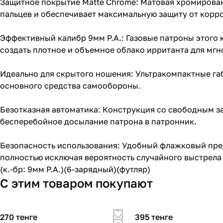
Защитное покрытие Matte Chrome: Матовая хромированн
пальцев и обеспечивает максимальную защиту от корр
Эффективный калибр 9мм P.A.: Газовые патроны этого
создать плотное и объемное облако ирританта для мгн
Идеально для скрытого ношения: Ультракомпактные га
основного средства самообороны.
Безотказная автоматика: Конструкция со свободным з
бесперебойное досылание патрона в патронник.
Безопасность использования: Удобный флажковый пре
полностью исключая вероятность случайного выстрела 
(к.-бр: 9мм P.A.)(6-зарядный)(футляр)
С этим товаром покупают
270 тенге
395 тенге