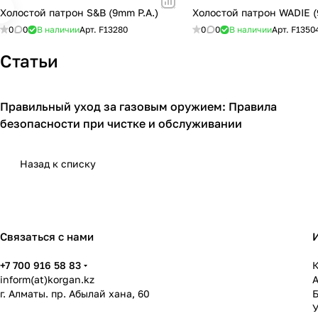
Холостой патрон S&B (9mm P.A.)
Холостой патрон WADIE (
0
0
В наличии
Арт.
F13280
0
0
В наличии
Арт.
F1350
Статьи
Правильный уход за газовым оружием: Правила
Газовое оружие
безопасности при чистке и обслуживании
Назад к списку
Связаться с нами
+7 700 916 58 83
К
inform(at)korgan.kz
г. Алматы. пр. Абылай хана, 60
У