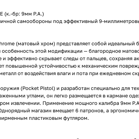
(к.-бр: 9мм P.A.)
 личной самообороны под эффективный 9-миллиметров
 Chrome (матовый хром) представляет собой идеальны
я особенность этой модификации — благородное матов
 и эффективно скрывает следы от пальцев, сохраняя 
ет повышенной устойчивостью к механическим повреж
металл от воздействия влаги и пота при ежедневном с
ружия (Pocket Pistol) и разработан специально для те
аженными углами, он легко размещается в кармане оде
тром извлечении. Применение мощного калибра 9мм P.A
 Однорядный магазин вмещает 6 патронов, а эргономич
с фирменным пластиковым футляром.