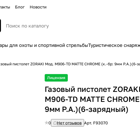
такты
Блог
Новости
ары для охоты и спортивной стрельбы
Туристическое снаря
азовый пистолет ZORAKI Мод. M906-TD MATTE CHROME (к.-бр: 9мм P.A.)(6-
Лицензия
Газовый пистолет ZORAK
M906-TD MATTE CHROME (
9мм P.A.)(6-зарядный)
0
Нет отзывов
Арт.
F93070