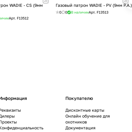
трон WADIE - CS (9мм
Газовый патрон WADIE - PV (9мм P.A.)
0
0
В наличии
Арт.
F13513
личии
Арт.
F13512
Информация
Покупателю
Реквизиты
Дисконтные карты
Дилеры
Онлайн обучение для
Проекты
охотников
Конфиденциальность
Документация