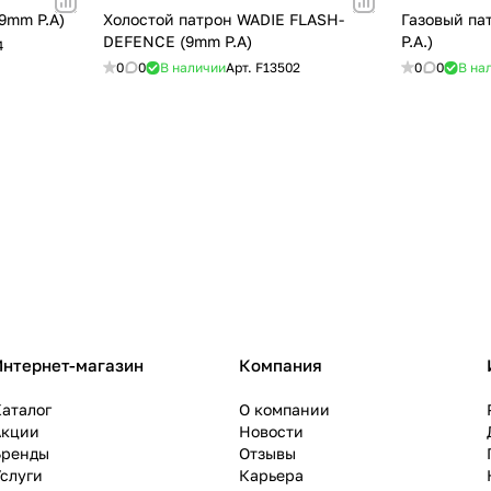
9mm P.A)
Холостой патрон WADIE FLASH-
Газовый па
DEFENCE (9mm P.A)
P.A.)
4
0
0
В наличии
Арт.
F13502
0
0
В на
Интернет-магазин
Компания
аталог
О компании
Акции
Новости
Бренды
Отзывы
слуги
Карьера