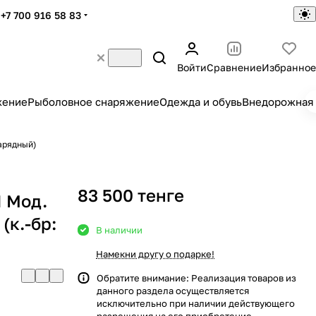
+7 700 916 58 83
Войти
Сравнение
Избранное
жение
Рыболовное снаряжение
Одежда и обувь
Внедорожная 
зарядный)
83 500 тенге
I Мод.
к.-бр:
В наличии
Намекни другу о подарке!
Обратите внимание: Реализация товаров из
данного раздела осуществляется
исключительно при наличии действующего