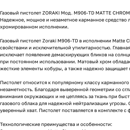
Газовый пистолет ZORAKI Мод. M906-TD MATTE CHROME 
Надежное, мощное и незаметное карманное средство
хромированном исполнении.
Газовый пистолет Zoraki M906-TD в исполнении Matte
свойствами и исключительной утилитарностью. Главна
исключает появление демаскирующих бликов на солнце
при постоянном использовании. Матовый хром облада
жесткие элементы кобуры, а также надежно защищает 
Пистолет относится к популярному классу карманного о
незаметность. Благодаря выверенной геометрии со сгл
внимания окружающих и не цепляясь за ткань при быс
газового облака для надежной нейтрализации угрозы.
уверенный хват. Пистолет поставляется в комплекте 
Технологические преимущества и особенности: