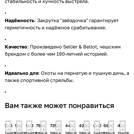
стабильность и кучность выстрела.
Надёжность
: Закрутка "звёздочка" гарантирует
герметичность и надёжное срабатывание.
Качество
: Произведено Sellier & Bellot, чешским
брендом с более чем 190-летней историей.
Идеально для
: Охоты на пернатую и пушную дичь, а
также спортивной стрельбы.
Вам также может понравиться
590
570
560
750
735
440
420
600
660
430
тенге
тенге
тенге
тенге
тенге
тенге
тенге
тенге
тенге
тенге