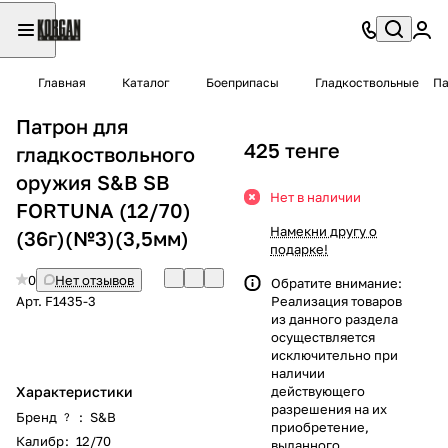
Главная
Каталог
Боеприпасы
Гладкоствольные
Па
Патрон для
425 тенге
гладкоствольного
оружия S&B SB
Нет в наличии
FORTUNA (12/70)
Намекни другу о
(36г)(№3)(3,5мм)
подарке!
0
Нет отзывов
Обратите внимание:
Арт.
F1435-3
Реализация товаров
из данного раздела
осуществляется
исключительно при
наличии
Характеристики
действующего
разрешения на их
Бренд
:
S&B
?
приобретение,
Калибр
:
12/70
выданного