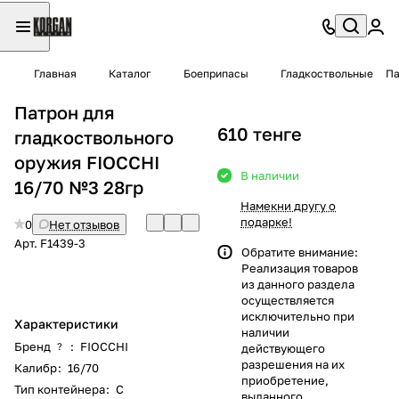
Главная
Каталог
Боеприпасы
Гладкоствольные
Па
Патрон для
610 тенге
гладкоствольного
оружия FIOCCHI
В наличии
16/70 №3 28гр
Намекни другу о
подарке!
0
Нет отзывов
Арт.
F1439-3
Обратите внимание:
Реализация товаров
из данного раздела
осуществляется
исключительно при
Характеристики
наличии
Бренд
:
FIOCCHI
?
действующего
разрешения на их
Калибр
:
16/70
приобретение,
Тип контейнера
:
С
выданного