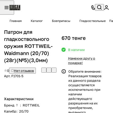
Главная
Каталог
Боеприпасы
Гладкоствольные
Па
Патрон для
670 тенге
гладкоствольного
оружия ROTTWEIL-
В наличии
Waidmann (20/70)
Намекни другу о
(28г)(№5)(3,0мм)
подарке!
0
Нет отзывов
Обратите внимание:
Арт.
F1701-5
Реализация товаров
из данного раздела
осуществляется
исключительно при
наличии
Характеристики
действующего
разрешения на их
Бренд
:
ROTTWEIL
?
приобретение,
Калибр
:
20/70
выданного