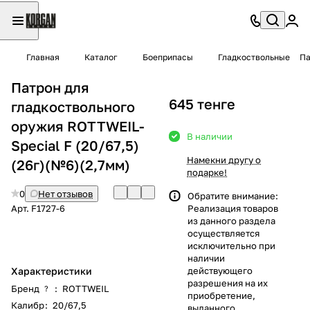
Главная
Каталог
Боеприпасы
Гладкоствольные
Па
Патрон для
645 тенге
гладкоствольного
оружия ROTTWEIL-
В наличии
Special F (20/67,5)
Намекни другу о
(26г)(№6)(2,7мм)
подарке!
0
Нет отзывов
Обратите внимание:
Арт.
F1727-6
Реализация товаров
из данного раздела
осуществляется
исключительно при
наличии
Характеристики
действующего
разрешения на их
Бренд
:
ROTTWEIL
?
приобретение,
Калибр
:
20/67,5
выданного