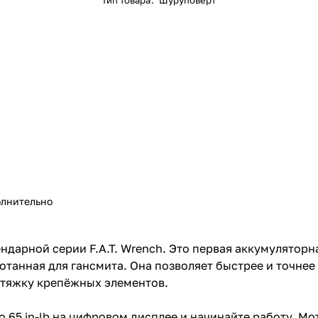
Тип товара
:
Шуруповерт
лнительно
ендарной серии F.A.T. Wrench. Это первая аккумулятор
танная для гансмита. Она позволяет быстрее и точнее
етяжку крепёжных элементов.
о 65 in-lb на цифровом дисплее и начинайте работу. М