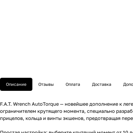
Описание
Отзывы
Оплата
Доставка
Допо
F.A.T. Wrench AutoTorque — новейшее дополнение к лег
ограничителем крутящего момента, специально разрабо
прицелов, кольца и винты экшенов, предотвращая пер
Простая настройка: выберите крутящий момент от 10 д