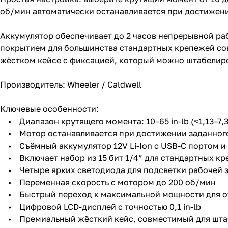
об/мин автоматически останавливается при достижен
Аккумулятор обеспечивает до 2 часов непрерывной раб
покрытием для большинства стандартных крепежей со
жёстком кейсе с фиксацией, который можно штабелиро
Производитель: Wheeler / Caldwell
Ключевые особенности:
• Диапазон крутящего момента: 10–65 in-lb (≈1,13–7,3
• Мотор останавливается при достижении заданного
• Съёмный аккумулятор 12V Li-Ion с USB-C портом и
• Включает набор из 15 бит 1/4” для стандартных к
• Четыре ярких светодиода для подсветки рабочей 
• Переменная скорость с мотором до 200 об/мин
• Быстрый переход к максимальной мощности для о
• Цифровой LCD-дисплей с точностью 0,1 in-lb
• Премиальный жёсткий кейс, совместимый для шта