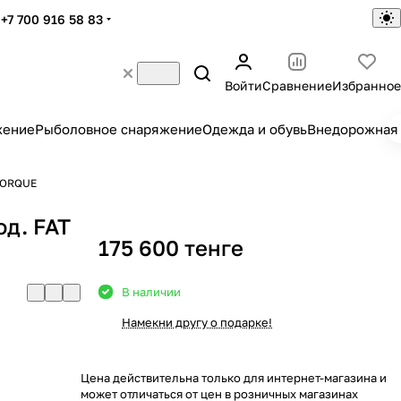
+7 700 916 58 83
Войти
Сравнение
Избранное
жение
Рыболовное снаряжение
Одежда и обувь
Внедорожная 
TORQUE
д. FAT
175 600 тенге
В наличии
Намекни другу о подарке!
Цена действительна только для интернет-магазина и
может отличаться от цен в розничных магазинах