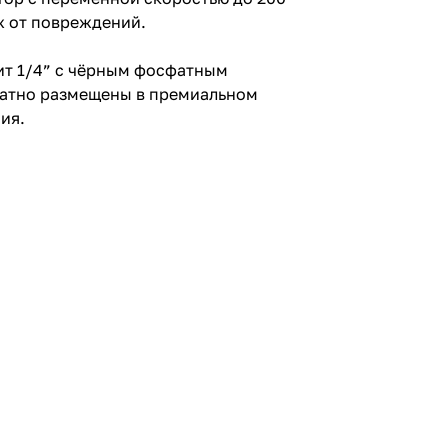
ж от повреждений.
бит 1/4” с чёрным фосфатным
ратно размещены в премиальном
ия.