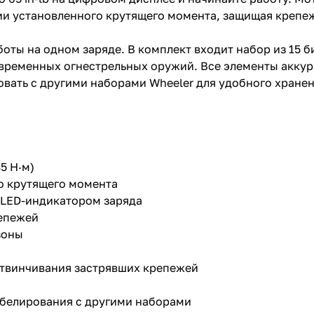
ии установленного крутящего момента, защищая крепе
оты на одном заряде. В комплект входит набор из 15 
временных огнестрельных оружий. Все элементы акку
вать с другими наборами Wheeler для удобного хранен
5 Н·м)
 крутящего момента
 LED-индикатором заряда
репежей
зоны
твинчивания застрявших крепежей
белирования с другими наборами