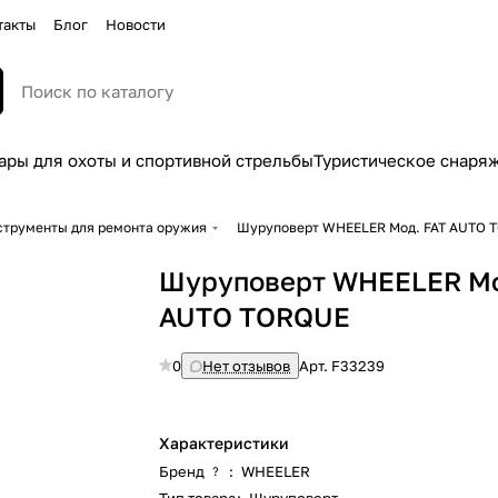
такты
Блог
Новости
ары для охоты и спортивной стрельбы
Туристическое снаря
струменты для ремонта оружия
Шуруповерт WHEELER Мод. FAT AUTO 
Шуруповерт WHEELER Мо
AUTO TORQUE
0
Нет отзывов
Арт.
F33239
Характеристики
Бренд
:
WHEELER
?