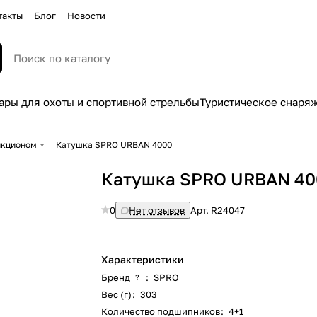
такты
Блог
Новости
ары для охоты и спортивной стрельбы
Туристическое снаря
икционом
Катушка SPRO URBAN 4000
Катушка SPRO URBAN 40
0
Нет отзывов
Арт.
R24047
Характеристики
Бренд
:
SPRO
?
Вес (г)
:
303
Количество подшипников
:
4+1