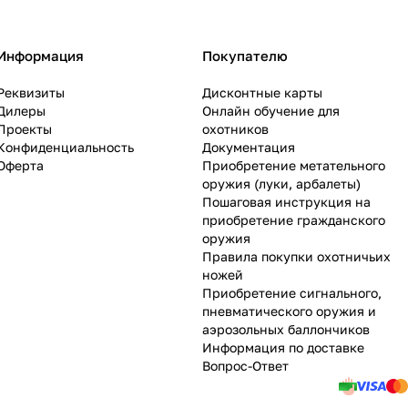
Информация
Покупателю
Реквизиты
Дисконтные карты
Дилеры
Онлайн обучение для
Проекты
охотников
Конфиденциальность
Документация
Оферта
Приобретение метательного
оружия (луки, арбалеты)
Пошаговая инструкция на
приобретение гражданского
оружия
Правила покупки охотничьих
ножей
Приобретение сигнального,
пневматического оружия и
аэрозольных баллончиков
Информация по доставке
Вопрос-Ответ