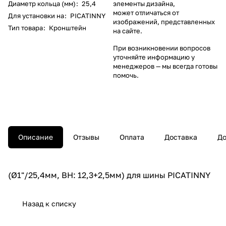
Диаметр кольца (мм)
:
25,4
элементы дизайна,
может отличаться от
Для установки на
:
PICATINNY
изображений, представленных
Тип товара
:
Кронштейн
на сайте.
При возникновении вопросов
уточняйте информацию у
менеджеров
— мы всегда готовы
помочь.
Описание
Отзывы
Оплата
Доставка
До
(Ø1"/25,4мм, BH: 12,3+2,5мм) для шины PICATINNY
Назад к списку