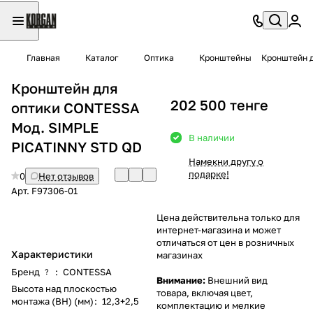
Главная
Каталог
Оптика
Кронштейны
Кронштейн 
Кронштейн для
202 500 тенге
оптики CONTESSA
Moд. SIMPLE
В наличии
PICATINNY STD QD
Намекни другу о
подарке!
0
Нет отзывов
Арт.
F97306-01
Цена действительна только для
интернет-магазина и может
отличаться от цен в розничных
Характеристики
магазинах
Бренд
:
CONTESSA
?
Внимание:
Внешний вид
Высота над плоскостью
товара, включая цвет,
монтажа (BH) (мм)
:
12,3+2,5
комплектацию и мелкие