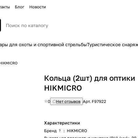
такты
Блог
Новости
ары для охоты и спортивной стрельбы
Туристическое снаря
 HIKMICRO
Кольца (2шт) для оптики
HIKMICRO
0
Нет отзывов
Арт.
F97922
Характеристики
Бренд
:
HIKMICRO
?