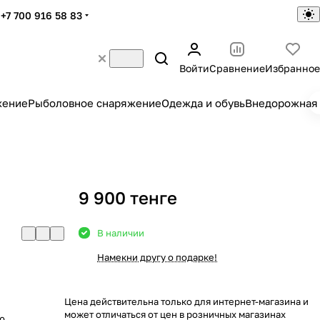
+7 700 916 58 83
Войти
Сравнение
Избранное
жение
Рыболовное снаряжение
Одежда и обувь
Внедорожная 
9 900 тенге
В наличии
Намекни другу о подарке!
Цена действительна только для интернет-магазина и
может отличаться от цен в розничных магазинах