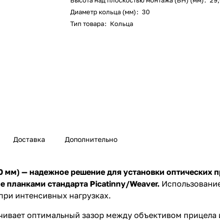
Высота над плоскостью монтажа (BH) (мм)
:
29
Диаметр кольца (мм)
:
30
Тип товара
:
Кольца
Доставка
Дополнительно
 мм) — надежное решение для установки оптических 
ое планками стандарта
Picatinny/Weaver
.
Использование
при интенсивных нагрузках.
ечивает оптимальный зазор между объективом прицела 