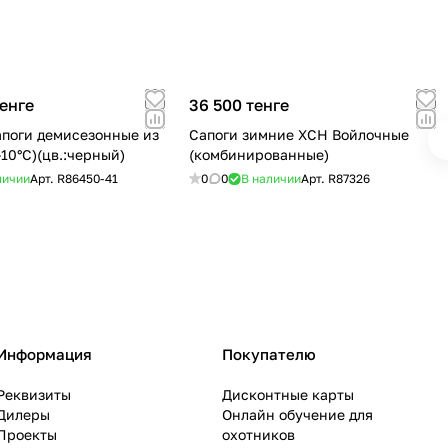
тенге
36 500 тенге
поги демисезонные из
Сапоги зимние ХСН Войлочные
-10°C)(цв.:черный)
(комбинированные)
личии
Арт.
R86450-41
0
0
В наличии
Арт.
R87326
Информация
Покупателю
Реквизиты
Дисконтные карты
Дилеры
Онлайн обучение для
Проекты
охотников