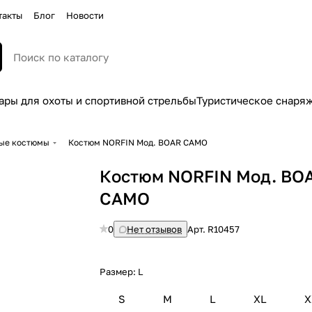
такты
Блог
Новости
ары для охоты и спортивной стрельбы
Туристическое снаря
ные костюмы
Костюм NORFIN Мод. BOAR CAMO
Костюм NORFIN Мод. BO
CAMO
0
Нет отзывов
Арт.
R10457
Размер:
L
S
M
L
XL
X