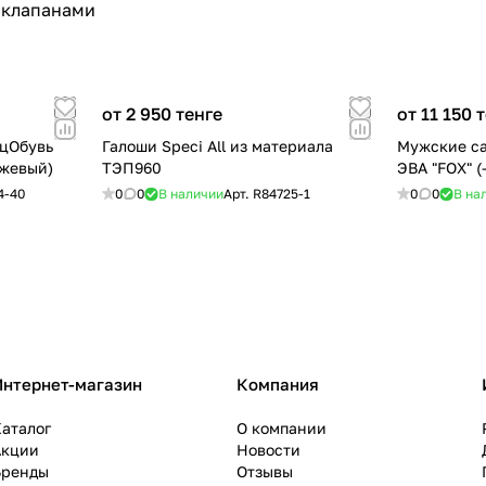
 клапанами
от 2 950 тенге
от 11 150 
ецОбувь
Галоши Speci All из материала
Мужские са
ежевый)
ТЭП960
ЭВА "FOX" (
4-40
0
0
В наличии
Арт.
R84725-1
0
0
В на
Интернет-магазин
Компания
аталог
О компании
Акции
Новости
Бренды
Отзывы