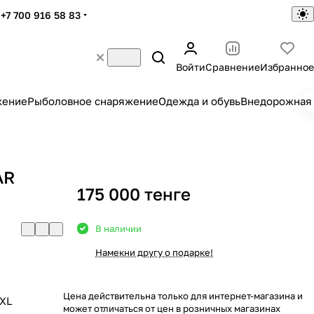
+7 700 916 58 83
Войти
Сравнение
Избранное
жение
Рыболовное снаряжение
Одежда и обувь
Внедорожная 
AR
175 000 тенге
В наличии
Намекни другу о подарке!
Цена действительна только для интернет-магазина и
XL
может отличаться от цен в розничных магазинах