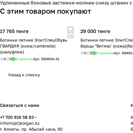
Удлиненные боковые застежки-молнии снизу штанин с
С этим товаром покупают
17 765 тенге
29 000 тенге
Ботинки летние ЭлитСпецОбувь
Ботинки летние ЭлитСп
ГВАРДИЯ (кожа/сambrelle)
Берцы "Витязь" (кожа)(б
(камуфляж)
0
0
В наличии
Арт.
R8491
0
0
В наличии
Арт.
R84904-41
Назад к списку
Связаться с нами
+7 700 916 58 83
К
inform(at)korgan.kz
г. Алматы. пр. Абылай хана, 60