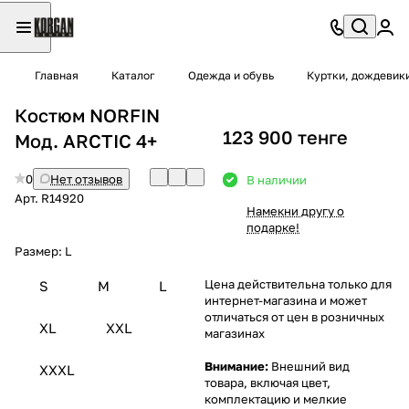
Главная
Каталог
Одежда и обувь
Куртки, дождевик
Костюм NORFIN
123 900 тенге
Мод. ARCTIC 4+
0
Нет отзывов
В наличии
Арт.
R14920
Намекни другу о
подарке!
Размер:
L
Цена действительна только для
S
M
L
интернет-магазина и может
отличаться от цен в розничных
XL
XXL
магазинах
Внимание:
Внешний вид
XXXL
товара, включая цвет,
комплектацию и мелкие