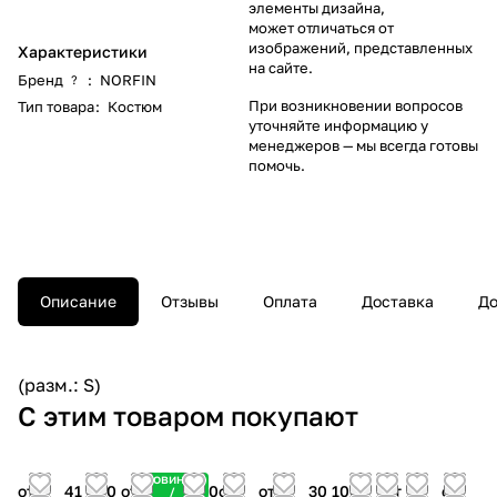
элементы дизайна,
может отличаться от
изображений, представленных
Характеристики
на сайте.
Бренд
:
NORFIN
?
При возникновении вопросов
Тип товара
:
Костюм
уточняйте информацию у
менеджеров
— мы всегда готовы
помочь.
Описание
Отзывы
Оплата
Доставка
До
(разм.: S)
С этим товаром покупают
Новинка
от
41 400
от
33 600
от
от
30 100
от
от
от
/