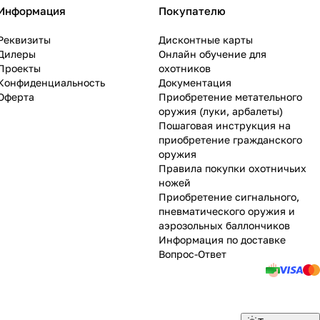
Информация
Покупателю
Реквизиты
Дисконтные карты
Дилеры
Онлайн обучение для
Проекты
охотников
Конфиденциальность
Документация
Оферта
Приобретение метательного
оружия (луки, арбалеты)
Пошаговая инструкция на
приобретение гражданского
оружия
Правила покупки охотничьих
ножей
Приобретение сигнального,
пневматического оружия и
аэрозольных баллончиков
Информация по доставке
Вопрос-Ответ