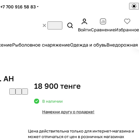
+7 700 916 58 83
Войти
Сравнение
Избранное
жение
Рыболовное снаряжение
Одежда и обувь
Внедорожная 
. AH
18 900 тенге
В наличии
Намекни другу о подарке!
Цена действительна только для интернет-магазина и
может отличаться от цен в розничных магазинах