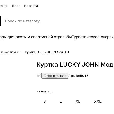
такты
Блог
Новости
ары для охоты и спортивной стрельбы
Туристическое снаря
ные костюмы
Куртка LUCKY JOHN Мод. AH
Куртка LUCKY JOHN Мод
0
Нет отзывов
Арт.
R65045
Размер:
L
S
L
XL
XXL