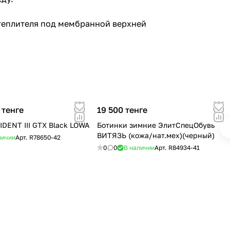
утеплителя под мембранной верхней
 тенге
19 500 тенге
IDENT III GTX Black LOWA
Ботинки зимние ЭлитСпецОбувь
ВИТЯЗЬ (кожа/нат.мех)(черный)
личии
Арт.
R78650-42
0
0
В наличии
Арт.
R84934-41