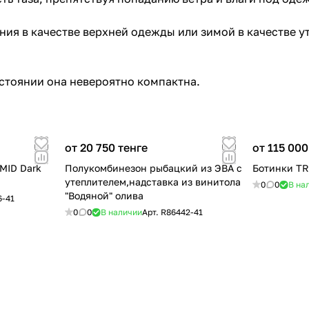
ния в качестве верхней одежды или зимой в качестве 
остоянии она невероятно компактна.
от 20 750 тенге
от 115 000
MID Dark
Полукомбинезон рыбацкий из ЭВА с
Ботинки TR
утеплителем,надставка из винитола
0
0
В на
"Водяной" олива
6-41
0
0
В наличии
Арт.
R86442-41