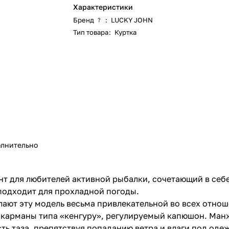
Характеристики
Бренд
:
LUCKY JOHN
?
Тип товара
:
Куртка
лнительно
ант для любителей активной рыбалки, сочетающий в себ
 подходит для прохладной погоды.
ают эту модель весьма привлекательной во всех отнош
 карманы типа «кенгуру», регулируемый капюшон. Ман
ть таза, препятствуя попаданию ветра и влаги под оде