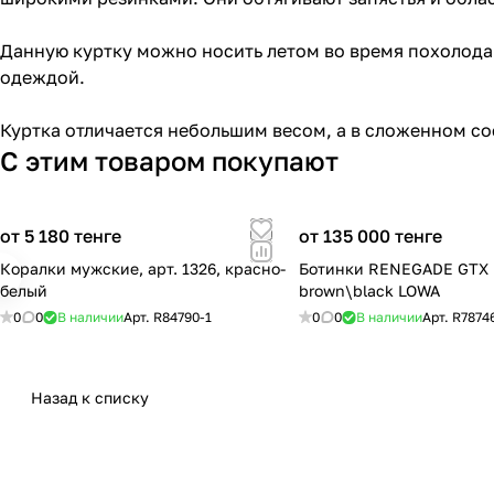
Данную куртку можно носить летом во время похолода
одеждой.
Куртка отличается небольшим весом, а в сложенном с
С этим товаром покупают
от 5 180 тенге
от 135 000 тенге
Коралки мужские, арт. 1326, красно-
Ботинки RENEGADE GTX 
белый
brown\black LOWA
0
0
В наличии
Арт.
R84790-1
0
0
В наличии
Арт.
R7874
Назад к списку