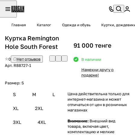
Главная
Каталог
Одежда и обувь
Куртки, дождевик
Куртка Remington
91 000 тенге
Hole South Forest
0
Нет отзывов
В наличии
Арт.
R88727-1
Намекни другу о
подарке!
Размер:
S
Цена действительна только для
S
M
L
интернет-магазина и может
отличаться от цен в розничных
XL
2XL
магазинах
Внимание:
Внешний вид
3XL
4XL
товара, включая цвет,
комплектацию и мелкие