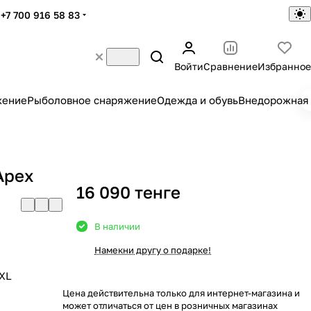
+7 700 916 58 83
Войти
Сравнение
Избранное
жение
Рыболовное снаряжение
Одежда и обувь
Внедорожная 
Apex
16 090 тенге
В наличии
Намекни другу о подарке!
XL
Цена действительна только для интернет-магазина и
может отличаться от цен в розничных магазинах