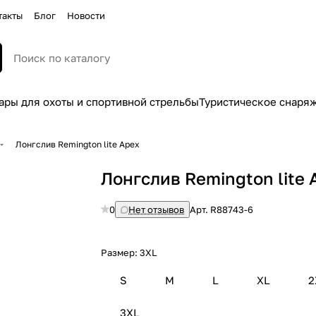
такты
Блог
Новости
ары для охоты и спортивной стрельбы
Туристическое снаря
Лонгслив Remington lite Apex
Лонгслив Remington lite 
0
Нет отзывов
Арт.
R88743-6
Размер:
3XL
S
M
L
XL
2
3XL