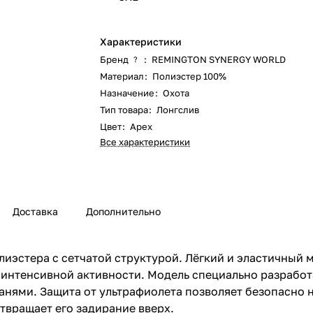
Характеристики
Бренд
:
REMINGTON SYNERGY WORLD
?
Материал
:
Полиэстер 100%
Назначение
:
Охота
Тип товара
:
Лонгслив
Цвет
:
Apex
Все характеристики
Доставка
Дополнительно
олиэстера с сетчатой структурой. Лёгкий и эластичный 
 интенсивной активности. Модель специально разработ
анями. Защита от ультрафиолета позволяет безопасно н
твращает его задирание вверх.