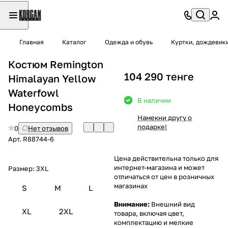
Главная
Каталог
Одежда и обувь
Куртки, дождевик
Костюм Remington
104 290 тенге
Himalayan Yellow
Waterfowl
В наличии
Honeycombs
Намекни другу о
подарке!
0
Нет отзывов
Арт.
R88744-6
Цена действительна только для
интернет-магазина и может
Размер:
3XL
отличаться от цен в розничных
магазинах
S
M
L
Внимание:
Внешний вид
XL
2XL
товара, включая цвет,
комплектацию и мелкие