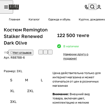
Главная
Каталог
Одежда и обувь
Куртки, дождевик
Костюм Remington
122 500 тенге
Stalker Renewed
Dark Olive
В наличии
0
Нет отзывов
Намекни другу о
Арт.
R88788-6
подарке!
Размер:
3XL
Цена действительна только для
интернет-магазина и может
S
M
L
отличаться от цен в розничных
магазинах
XL
2XL
Внимание:
Внешний вид
товара, включая цвет,
3XL
комплектацию и мелкие