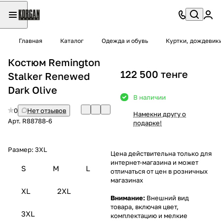
Главная
Каталог
Одежда и обувь
Куртки, дождевик
Костюм Remington
122 500 тенге
Stalker Renewed
Dark Olive
В наличии
0
Нет отзывов
Намекни другу о
Арт.
R88788-6
подарке!
Размер:
3XL
Цена действительна только для
интернет-магазина и может
S
M
L
отличаться от цен в розничных
магазинах
XL
2XL
Внимание:
Внешний вид
товара, включая цвет,
3XL
комплектацию и мелкие