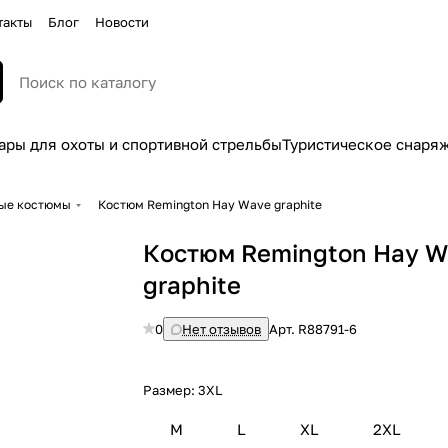
такты
Блог
Новости
ары для охоты и спортивной стрельбы
Туристическое снаря
ные костюмы
Костюм Remington Hay Wave graphite
Костюм Remington Hay W
graphite
0
Нет отзывов
Арт.
R88791-6
Размер:
3XL
M
L
XL
2XL