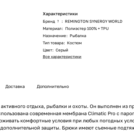
Характеристики
Бренд
:
REMINGTON SYNERGY WORLD
?
Материал
:
Полиэстер 100% + TPU
Назначение
:
Рыбалка
Тип товара
:
Костюм
Цвет
:
Серый
Все характеристики
Доставка
Дополнительно
 активного отдыха, рыбалки и охоты. Он выполнен из 
спользована современная мембрана Climatic Pro с паро
ерживать комфортные условия при любых погодных усл
дополнительной защиты. Брюки имеют съемные подтяж