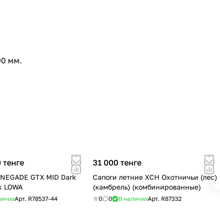
00 мм.
 тенге
31 000 тенге
NEGADE GTX MID Dark
Сапоги летние ХСН Охотничьи (лес)
k LOWA
(камбрель) (комбинированные)
личии
Арт.
R78537-44
0
0
В наличии
Арт.
R87332