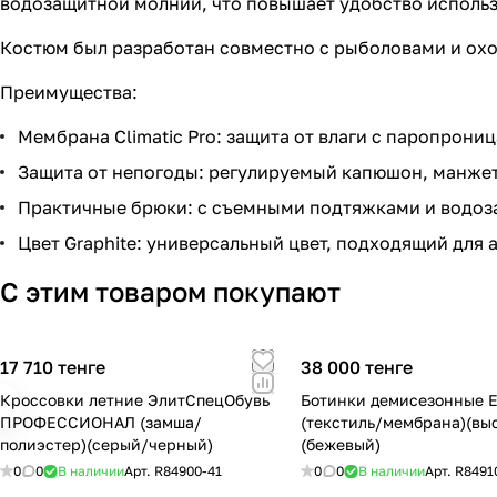
водозащитной молнии, что повышает удобство использ
Костюм был разработан совместно с рыболовами и охо
Преимущества:
Мембрана Climatic Pro: защита от влаги с паропрони
Защита от непогоды: регулируемый капюшон, манжеты
Практичные брюки: с съемными подтяжками и водо
Цвет Graphite: универсальный цвет, подходящий для 
С этим товаром покупают
17 710 тенге
38 000 тенге
Кроссовки летние ЭлитСпецОбувь
Ботинки демисезонные 
ПРОФЕССИОНАЛ (замша/
(текстиль/мембрана)(выс
полиэстер)(серый/черный)
(бежевый)
0
0
В наличии
Арт.
R84900-41
0
0
В наличии
Арт.
R8491