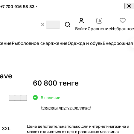
+7 700 916 58 83
Войти
Сравнение
Избранное
жение
Рыболовное снаряжение
Одежда и обувь
Внедорожная 
ave
60 800 тенге
В наличии
Намекни другу о подарке!
Цена действительна только для интернет-магазина и
3XL
может отличаться от цен в розничных магазинах