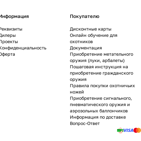
Информация
Покупателю
Реквизиты
Дисконтные карты
Дилеры
Онлайн обучение для
Проекты
охотников
Конфиденциальность
Документация
Оферта
Приобретение метательного
оружия (луки, арбалеты)
Пошаговая инструкция на
приобретение гражданского
оружия
Правила покупки охотничьих
ножей
Приобретение сигнального,
пневматического оружия и
аэрозольных баллончиков
Информация по доставке
Вопрос-Ответ