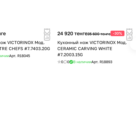
нге
24 920 тенге
-30%
35 600 тенге
ож VICTORINOX Мод.
Кухонный нож VICTORINOX Мод.
RE CHEFS #7.7403.20G
CERAMIC CARVING WHITE
#7.2003.15G
личии
Арт.
R18045
0
0
В наличии
Арт.
R18893