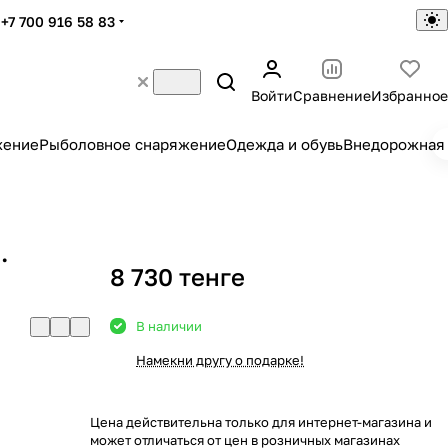
+7 700 916 58 83
Войти
Сравнение
Избранное
жение
Рыболовное снаряжение
Одежда и обувь
Внедорожная 
.
8 730 тенге
В наличии
Намекни другу о подарке!
Цена действительна только для интернет-магазина и
может отличаться от цен в розничных магазинах