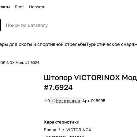
такты
Блог
Новости
ары для охоты и спортивной стрельбы
Туристическое снаря
ORINOX Мод. #7.6924
Штопор VICTORINOX Мод
#7.6924
0
Нет отзывов
Арт.
R18995
Характеристики
Бренд
:
VICTORINOX
?