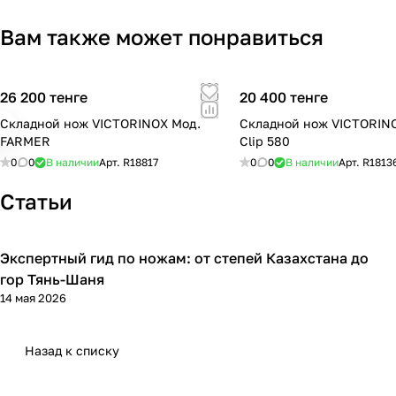
Вам также может понравиться
26 200 тенге
20 400 тенге
Складной нож VICTORINOX Мод.
Складной нож VICTORINO
FARMER
Clip 580
0
0
В наличии
Арт.
R18817
0
0
В наличии
Арт.
R1813
Статьи
Экспертный гид по ножам: от степей Казахстана до
Обзоры товаров
гор Тянь-Шаня
14 мая 2026
Назад к списку