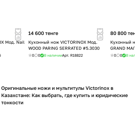
14 600 тенге
80 800 те
X Мод. Nail
Кухонный нож VICTORINOX Мод.
Кухонный н
WOOD PARING SERRATED #5.3030
GRAND MAIT
6
0
0
В наличии
Арт.
R18822
0
0
В на
Оригинальные ножи и мультитулы Victorinox в
Ножи
Казахстане: Как выбрать, где купить и юридические
тонкости