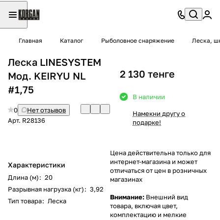
Главная
Каталог
Рыболовное снаряжение
Леска, ш
Леска LINESYSTEM
2 130 тенге
Мод. KEIRYU NL
#1,75
В наличии
0
Нет отзывов
Намекни другу о
Арт.
R28136
подарке!
Цена действительна только для
интернет-магазина и может
Характеристики
отличаться от цен в розничных
Длина (м)
:
20
магазинах
Разрывная нагрузка (кг)
:
3,92
Внимание:
Внешний вид
Тип товара
:
Леска
товара, включая цвет,
комплектацию и мелкие