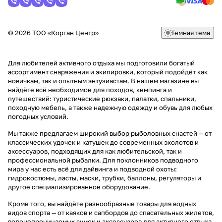
© 2026 ТОО «Корган Центр»
Темная тема
Для любителей активного отдыха мы подготовили богатый
ассортимент снаряжения и экипировки, который подойдёт как
новичкам, так и опытным энтузиастам. В нашем магазине вы
найдёте всё необходимое для походов, кемпинга и
путешествий: туристические рюкзаки, палатки, спальники,
походную мебель, а также надежную одежду и обувь для любых
погодных условий.
Мы также предлагаем широкий выбор рыболовных снастей — от
классических удочек и катушек до современных эхолотов и
аксессуаров, подходящих для как любительской, так и
профессиональной рыбалки. Для поклонников подводного
мира у нас есть всё для дайвинга и подводной охоты:
гидрокостюмы, ласты, маски, трубки, баллоны, регуляторы и
другое специализированное оборудование.
Кроме того, вы найдёте разнообразные товары для водных
видов спорта — от каяков и сапбордов до спасательных жилетов,
водонепроницаемых сумок и аксессуаров для активного отдыха