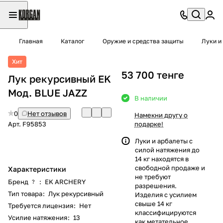
Главная
Каталог
Оружие и средства защиты
Луки и
Хит
53 700 тенге
Лук рекурсивный EK
Мод. BLUE JAZZ
В наличии
0
Нет отзывов
Намекни другу о
Арт.
F95853
подарке!
Луки и арбалеты с
силой натяжения до
14 кг находятся в
свободной продаже и
Характеристики
не требуют
Бренд
:
EK ARCHERY
?
разрешения.
Тип товара
:
Лук рекурсивный
Изделия с усилием
свыше 14 кг
Требуется лицензия
:
Нет
классифицируются
Усилие натяжения
:
13
как метательное