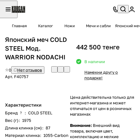
Главная
Каталог
Ножи
Mечи и сабли
Японский ме
Японский меч COLD
442 500 тенге
STEEL Мод.
WARRIOR NODACHI
В наличии
0
Нет отзывов
Намекни другу о
Арт.
F40757
подарке!
Цена действительна только для
интернет-магазина и может
Характеристики
отличаться от цен в розничных
Бренд
:
COLD STEEL
?
магазинах
Вес (г)
:
1975
Внимание:
Внешний вид
Длина клинка (см)
:
87
товара, включая цвет,
Материал клинка
:
1055-Carbon
комплектацию и мелкие